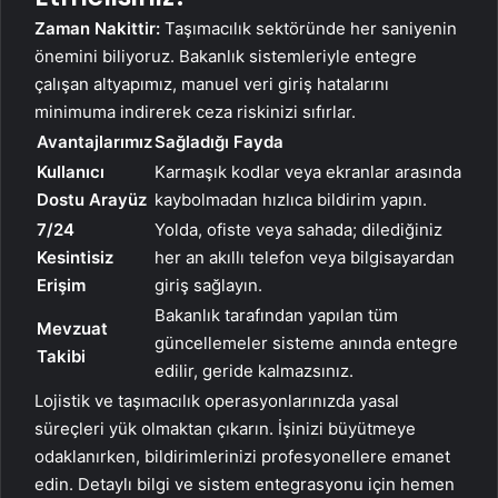
Zaman Nakittir:
Taşımacılık sektöründe her saniyenin
önemini biliyoruz. Bakanlık sistemleriyle entegre
çalışan altyapımız, manuel veri giriş hatalarını
minimuma indirerek ceza riskinizi sıfırlar.
Avantajlarımız
Sağladığı Fayda
Kullanıcı
Karmaşık kodlar veya ekranlar arasında
Dostu Arayüz
kaybolmadan hızlıca bildirim yapın.
7/24
Yolda, ofiste veya sahada; dilediğiniz
Kesintisiz
her an akıllı telefon veya bilgisayardan
Erişim
giriş sağlayın.
Bakanlık tarafından yapılan tüm
Mevzuat
güncellemeler sisteme anında entegre
Takibi
edilir, geride kalmazsınız.
Lojistik ve taşımacılık operasyonlarınızda yasal
süreçleri yük olmaktan çıkarın. İşinizi büyütmeye
odaklanırken, bildirimlerinizi profesyonellere emanet
edin. Detaylı bilgi ve sistem entegrasyonu için hemen