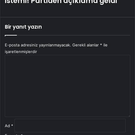
istemi! Partiden açıklama geldi
Bir yanıt yazın
E-posta adresiniz yayınlanmayacak.
Gerekli alanlar
*
ile
işaretlenmişlerdir
Y
o
r
u
m
*
Ad
*