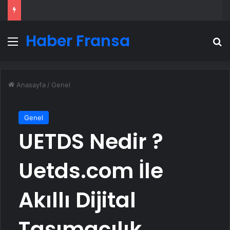
Haber Fransa
Menü
A
Anasayfa
/
Genel
Genel
UETDS Nedir ?
Uetds.com İle
Akıllı Dijital
Taşımacılık