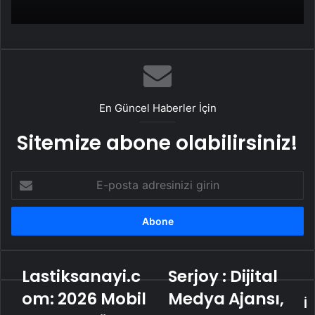
En Güncel Haberler İçin
Sitemize abone olabilirsiniz!
E-
posta
adresinizi
girin
Lastiksanayi.c
Serjoy : Dijital
Lastiksanayi.com:
Serjoy
2026
:
om: 2026 Mobil
Medya Ajansı,
İ
Mobil
Dijital