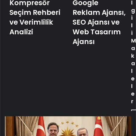
Kompresör
Kompresör
Medya
Google
l
Seçim
Ajansı,
g
Seçim Rehberi
Reklam Ajansı,
Rehberi
Google
i
ve
Reklam
ve Verimlilik
SEO Ajansı ve
l
Verimlilik
Ajansı,
Analizi
Web Tasarım
i
Analizi
SEO
Ajansı
Ajansı
M
ve
a
Web
k
Tasarım
a
Ajansı
l
e
l
e
r