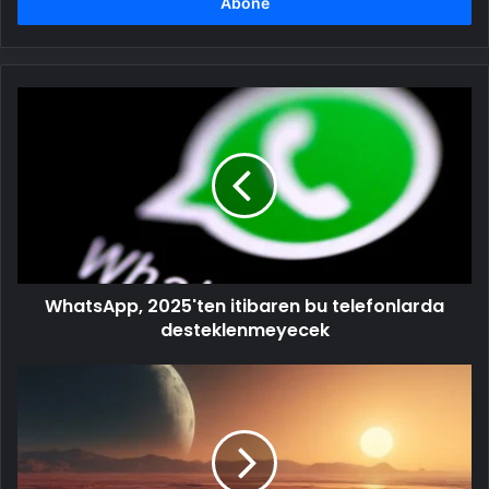
girin
WhatsApp,
2025'ten
itibaren
bu
telefonlarda
desteklenmeyecek
WhatsApp, 2025'ten itibaren bu telefonlarda
desteklenmeyecek
Bilim
insanlarından
yeni
keşif:
Mars'ta
eskiden