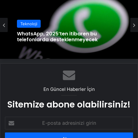
Teknoloji
WhatsApp, 2025’ten itibaren bu
telefonlarda desteklenmeyecek
En Güncel Haberler İçin
Sitemize abone olabilirsiniz!
E-
posta
adresinizi