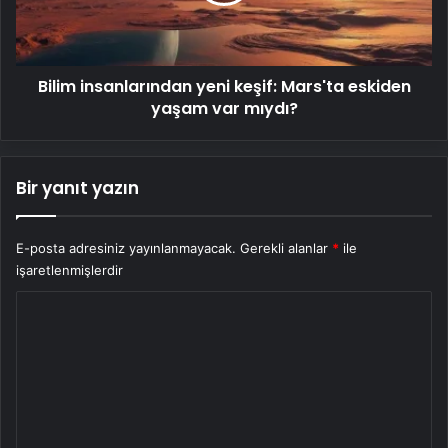
yaşam
var
mıydı?
Bilim insanlarından yeni keşif: Mars'ta eskiden
yaşam var mıydı?
Bir yanıt yazın
E-posta adresiniz yayınlanmayacak.
Gerekli alanlar
*
ile
işaretlenmişlerdir
Y
o
r
u
m