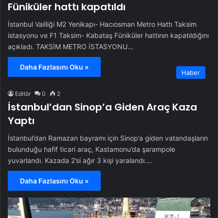
Füniküler hattı kapatıldı
İstanbul Valiliği M2 Yenikapı- Hacıosman Metro Hattı Taksim
istasyonu ve F1 Taksim- Kabataş Füniküler hattının kapatıldığını
açıkladı. TAKSİM METRO İSTASYONU…
Daha Fazlasını Oku »
Haber
Editör
0
2
İstanbul’dan Sinop’a Giden Araç Kaza
Yaptı
İstanbul’dan Ramazan bayramı için Sinop’a giden vatandaşların
bulunduğu hafif ticari araç, Kastamonu’da şarampole
yuvarlandı. Kazada 2’si ağır 3 kişi yaralandı.…
Daha Fazlasını Oku »