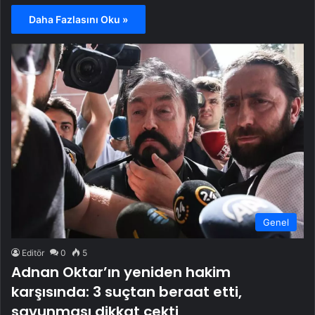
Daha Fazlasını Oku »
Genel
Editör
0
5
Adnan Oktar’ın yeniden hakim
karşısında: 3 suçtan beraat etti,
savunması dikkat çekti