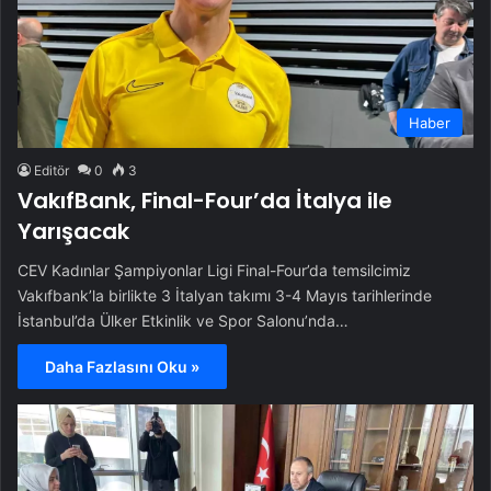
Haber
Editör
0
3
VakıfBank, Final-Four’da İtalya ile
Yarışacak
CEV Kadınlar Şampiyonlar Ligi Final-Four’da temsilcimiz
Vakıfbank’la birlikte 3 İtalyan takımı 3-4 Mayıs tarihlerinde
İstanbul’da Ülker Etkinlik ve Spor Salonu’nda…
Daha Fazlasını Oku »