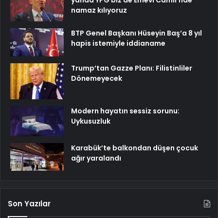
yanda YPG biz de Emevi Camii’nde
namaz kılıyoruz
BTP Genel Başkanı Hüseyin Baş’a 8 yıl
hapis istemiyle iddianame
Trump’tan Gazze Planı: Filistinliler
Dönemeyecek
Modern hayatın sessiz sorunu:
Uykusuzluk
Karabük’te balkondan düşen çocuk
ağır yaralandı
Son Yazılar