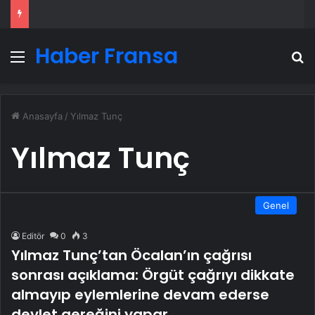
Haber Fransa
Menü
A
Anasayfa
/
Yılmaz Tunç
Yılmaz Tunç
Genel
Editör
0
3
Yılmaz Tunç’tan Öcalan’ın çağrısı
sonrası açıklama: Örgüt çağrıyı dikkate
almayıp eylemlerine devam ederse
devlet gereğini yapar