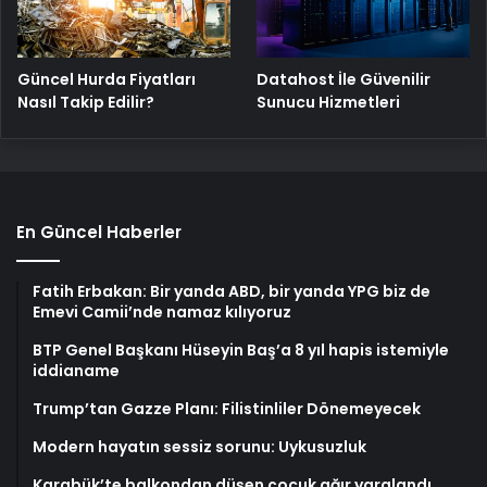
Güncel Hurda Fiyatları
Datahost İle Güvenilir
Nasıl Takip Edilir?
Sunucu Hizmetleri
En Güncel Haberler
Fatih Erbakan: Bir yanda ABD, bir yanda YPG biz de
Emevi Camii’nde namaz kılıyoruz
BTP Genel Başkanı Hüseyin Baş’a 8 yıl hapis istemiyle
iddianame
Trump’tan Gazze Planı: Filistinliler Dönemeyecek
Modern hayatın sessiz sorunu: Uykusuzluk
Karabük’te balkondan düşen çocuk ağır yaralandı