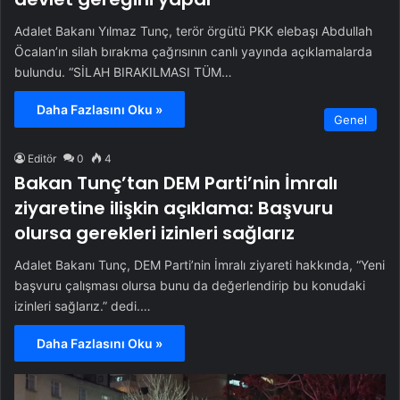
Adalet Bakanı Yılmaz Tunç, terör örgütü PKK elebaşı Abdullah
Öcalan’ın silah bırakma çağrısının canlı yayında açıklamalarda
bulundu. “SİLAH BIRAKILMASI TÜM…
Daha Fazlasını Oku »
Genel
Editör
0
4
Bakan Tunç’tan DEM Parti’nin İmralı
ziyaretine ilişkin açıklama: Başvuru
olursa gerekleri izinleri sağlarız
Adalet Bakanı Tunç, DEM Parti’nin İmralı ziyareti hakkında, “Yeni
başvuru çalışması olursa bunu da değerlendirip bu konudaki
izinleri sağlarız.” dedi.…
Daha Fazlasını Oku »