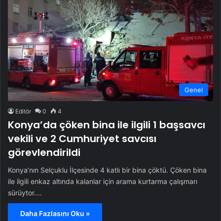
Genel
Editör
0
4
Konya’da çöken bina ile ilgili 1 başsavcı
vekili ve 2 Cumhuriyet savcısı
görevlendirildi
Konya’nın Selçuklu İlçesinde 4 katlı bir bina çöktü. Çöken bina
ile ilgili enkaz altında kalanlar için arama kurtarma çalışmarı
sürüytor.…
Daha Fazlasını Oku »