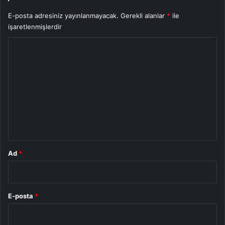
E-posta adresiniz yayınlanmayacak.
Gerekli alanlar
*
ile
işaretlenmişlerdir
Y
o
r
u
m
*
Ad
*
E-posta
*