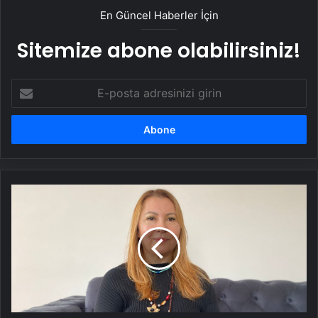
En Güncel Haberler İçin
Sitemize abone olabilirsiniz!
E-
posta
adresinizi
girin
Ankara'da
kanseri
yendi,
50
ülke
gezdi