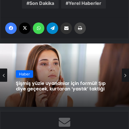
Son Dakika
Yerel Haberler
Facebook
X
WhatsApp
Telegram
Email'den paylaş
Yaz
Haber
Şişmiş yüzle uyananlar için formül! Şıp
diye geçecek, kurtaran ‘yastık’ taktiği