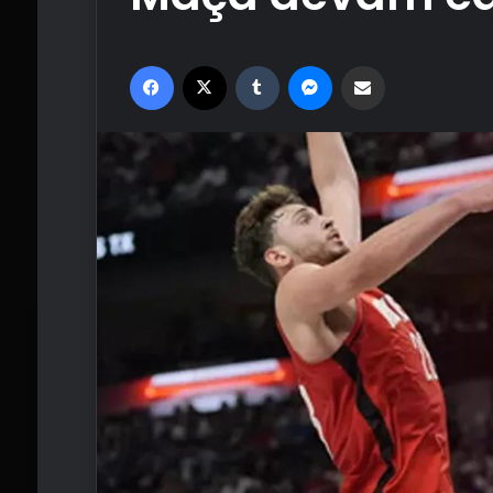
Facebook
X
Tumblr
Messenger
Email'den paylaş