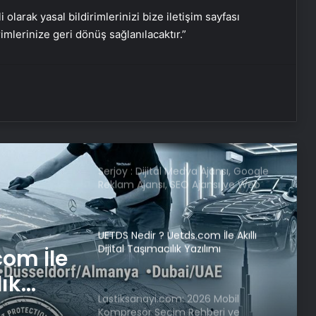
i olarak yasal bildirimlerinizi bize iletişim sayfası
rimlerinize geri dönüş sağlanılacaktır.”
EBRD’den Türkiye için büyüme
tahmini
Serjoy : Dijital Medya Ajansı, Google
Reklam Ajansı, SEO Ajansı ve Web
Tasarım Ajansı
UETDS Nedir ? Uetds.com İle Akıllı
Dijital Taşımacılık Yazılımı
Lastiksanayi.com: 2026 Mobil
Kompresör Seçim Rehberi ve
Verimlilik Analizi
026
Güncel Hurda Fiyatları Nasıl Takip
çim
Edilir?