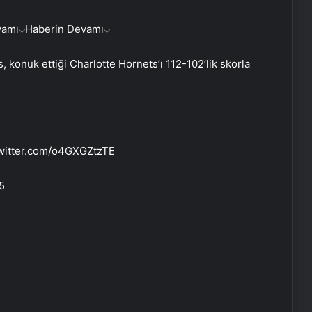
vamı
Haberin Devamı
 konuk ettiği Charlotte Hornets’ı 112-102’lik skorla
Cumhurbaşkanı Erdoğan:
Ağaçlandırmada Avrupa’da 1,
dünyada 4. sıradayız
twitter.com/o4GXGZtzTE
Bakan Kacır: Stratejik yatırımları çok
daha güçlü ve hedef odaklı
5
destekleyeceğiz
Ticaret Bakanlığı açıkladı: 45 ilde
ihracat arttı
Bakan Kacır: “530 projeye 3,7 milyar
lira destek”