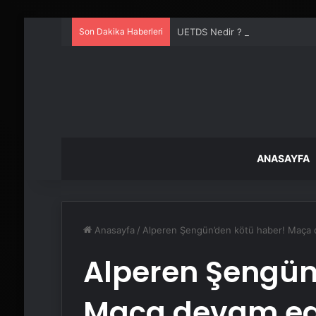
Son Dakika Haberleri
UETDS Nedir ? Uetds.com İle Akıll
ANASAYFA
Anasayfa
/
Alperen Şengün’den kötü haber! Maç
Alperen Şengün
Maça devam e