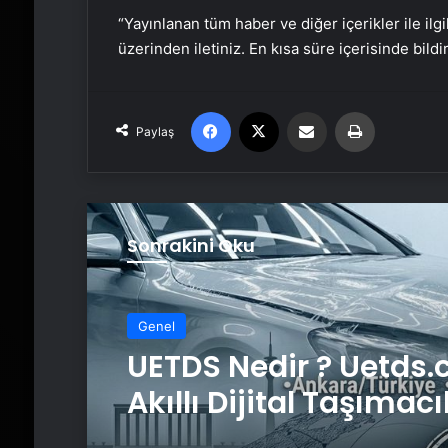
“Yayınlanan tüm haber ve diğer içerikler ile ilgil
üzerinden iletiniz. En kısa süre içerisinde bildi
Facebook
X
Email'den paylaş
Yaz
Paylaş
Sonrakini Oku
Genel
Genel
Lastiksanayi.com: 2
Mobil Kompresör Se