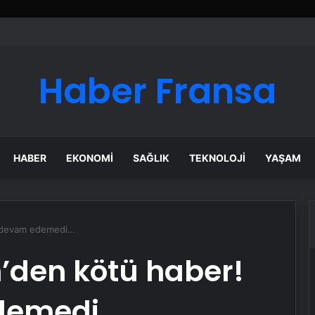
ı Dijital Taşımacılık Yazılımı
Haber Fransa
HABER
EKONOMI
SAĞLIK
TEKNOLOJI
YAŞAM
a devam edemedi…
’den kötü haber!
demedi…