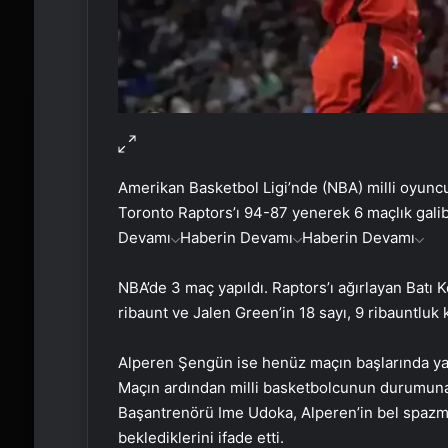
Amerikan Basketbol Ligi’nde (NBA) milli oyun
Toronto Raptors’ı 94-87 yenerek 6 maçlık galib
Devamı
Haberin Devamı
Haberin Devamı
NBA’de 3 maç yapıldı. Raptors’ı ağırlayan Batı 
ribaunt ve Jalen Green’in 18 sayı, 9 ribauntluk k
Alperen Şengün ise henüz maçın başlarında ya
Maçın ardından milli basketbolcunun durumuna
Başantrenörü Ime Udoka, Alperen’in bel spazmı 
beklediklerini ifade etti.