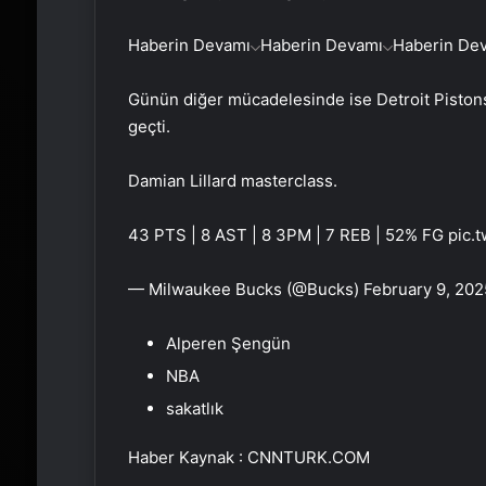
Haberin Devamı
Haberin Devamı
Haberin De
Günün diğer mücadelesinde ise Detroit Pistons,
geçti.
Damian Lillard masterclass.
43 PTS | 8 AST | 8 3PM | 7 REB | 52% FG pic.
— Milwaukee Bucks (@Bucks) February 9, 202
Alperen Şengün
NBA
sakatlık
Haber Kaynak : CNNTURK.COM