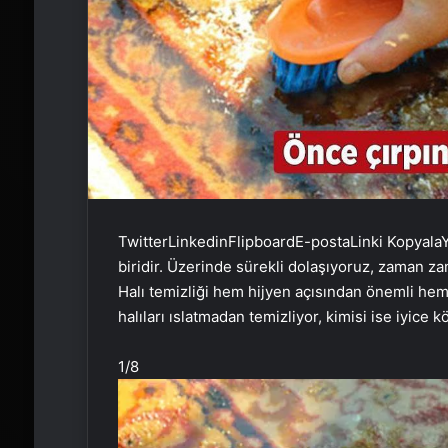
Twitter
Linkedin
Flipboard
E-posta
Linki Kopyala
Y
biridir. Üzerinde sürekli dolaşıyoruz, zaman za
Halı temizliği hem hijyen açısından önemli hem 
halıları ıslatmadan temizliyor, kimisi ise iyice k
1
/8