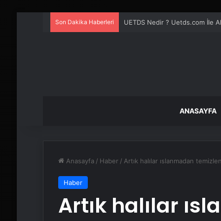
Son Dakika Haberleri
Lastiksanayi.com: 2026 Mobil Ko
ANASAYFA
Anasayfa
/
Haber
/
Artık halılar ıslanmadan temizle
Haber
Artık halılar ı