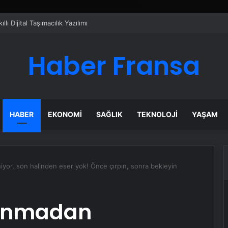
mpresör Seçim Rehberi ve Verimlilik Analizi
Haber Fransa
HABER
EKONOMI
SAĞLIK
TEKNOLOJI
YAŞAM
niyor, son halinden eser yok! Önce çırpın, sonra bekleyin
slanmadan