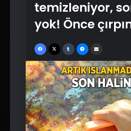
temizleniyor, s
yok! Önce çırpı
Facebook
X
Tumblr
Messenger
Email'den paylaş