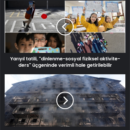
Yarıyıl
tatili,
"dinlenme-
sosyal
fiziksel
aktivite-
ders"
üçgeninde
verimli
Yarıyıl tatili, "dinlenme-sosyal fiziksel aktivite-
hale
getirilebilir
ders" üçgeninde verimli hale getirilebilir
Bolu
Kartalkaya'daki
yangın
felaketinin
boyutu
ortaya
çıktı