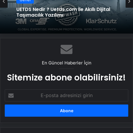
UETDS Nedir ? Uetds.com İle Akıllı Dijital
Taşımacılık Yazılımı
En Güncel Haberler İçin
Sitemize abone olabilirsiniz!
E-
posta
adresinizi
girin