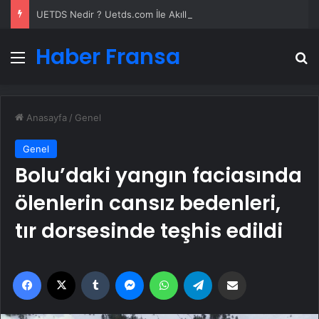
UETDS Nedir ? Uetds.com İle Akıllı Dijital Taşımacılık Yazılımı
Haber Fransa
Menü
A
Anasayfa
/
Genel
Genel
Bolu’daki yangın faciasında
ölenlerin cansız bedenleri,
tır dorsesinde teşhis edildi
Facebook
X
Tumblr
Messenger
WhatsApp
Telegram
Email'den paylaş