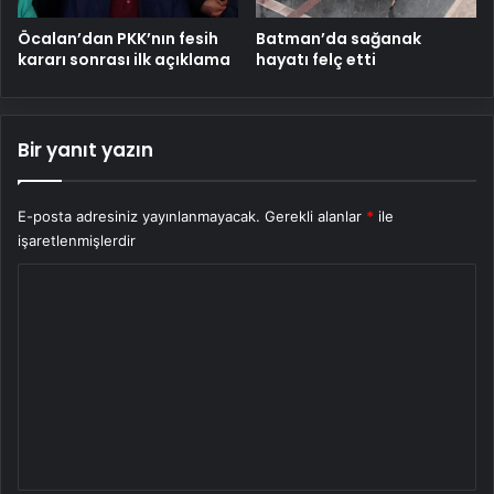
Öcalan’dan PKK’nın fesih
Batman’da sağanak
kararı sonrası ilk açıklama
hayatı felç etti
Bir yanıt yazın
E-posta adresiniz yayınlanmayacak.
Gerekli alanlar
*
ile
işaretlenmişlerdir
Y
o
r
u
m
*