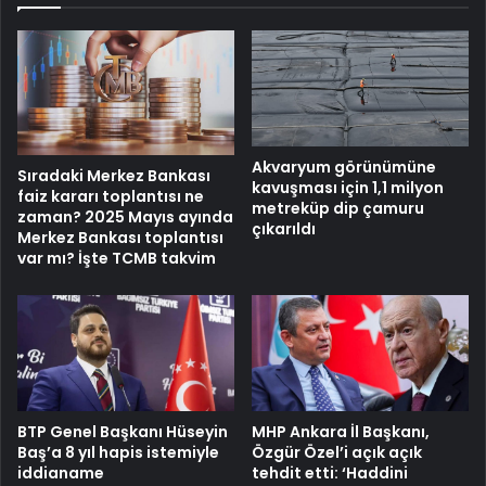
Akvaryum görünümüne
Sıradaki Merkez Bankası
kavuşması için 1,1 milyon
faiz kararı toplantısı ne
metreküp dip çamuru
zaman? 2025 Mayıs ayında
çıkarıldı
Merkez Bankası toplantısı
var mı? İşte TCMB takvim
BTP Genel Başkanı Hüseyin
MHP Ankara İl Başkanı,
Baş’a 8 yıl hapis istemiyle
Özgür Özel’i açık açık
iddianame
tehdit etti: ‘Haddini