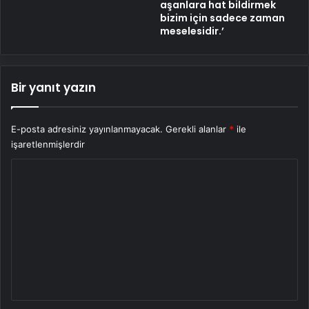
aşanlara hat bildirmek
bizim için sadece zaman
meselesidir.’
Bir yanıt yazın
E-posta adresiniz yayınlanmayacak.
Gerekli alanlar
*
ile
işaretlenmişlerdir
Y
o
r
u
m
*