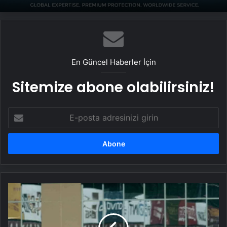
En Güncel Haberler İçin
Sitemize abone olabilirsiniz!
E-
posta
adresinizi
girin
Galatasaray
Antalyaspor
Maçına
Hazırlanıyor