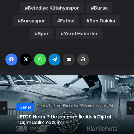
Belediye Kütahyaspor
Bursa
Bursaspor
Futbol
Son Dakika
Spor
Yerel Haberler
Facebook
X
WhatsApp
Telegram
Email'den paylaş
Yaz
Genel
UETDS Nedir ? Uetds.com İle Akıllı Dijital
Taşımacılık Yazılımı