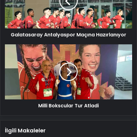
Galatasaray Antalyaspor Maçına Hazırlanıyor
Milli
Bokscular
Tur
Atladi
Milli Bokscular Tur Atladi
İlgili Makaleler