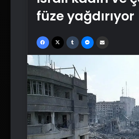
füze yağdırıyor
Facebook
X
Tumblr
Messenger
Email'den paylaş