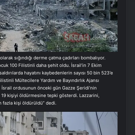
e olarak sığındığı derme çatma çadırları bombalıyor.
uk 100 Filistinli daha şehit oldu. İsrail’in 7 Ekim
aldırılarda hayatını kaybedenlerin sayısı 50 bin 523’e
ilistinli Mültecilere Yardım ve Bayındırlık Ajansı
 İsrail ordusunun önceki gün Gazze Şeridi’nin
19 kişiyi öldürmesine tepki gösterdi. Lazzarini,
fazla kişi öldürüldü” dedi.