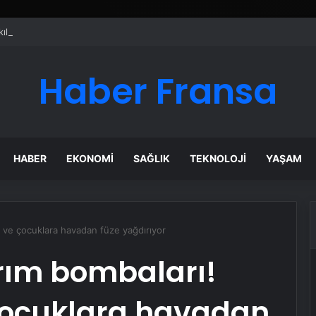
ı Dijital Taşımacılık Yazılımı
Haber Fransa
HABER
EKONOMI
SAĞLIK
TEKNOLOJI
YAŞAM
ın ve çocuklara havadan füze yağdırıyor
rım bombaları!
 çocuklara havadan