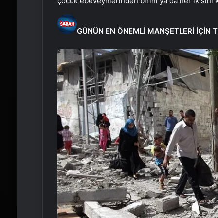
çocuk ebeveynlerinden birini ya da her ikisini k
GÜNÜN EN ÖNEMLİ MANŞETLERİ İÇİN T