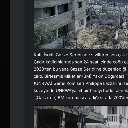
Katil İsrail, Gazze Şeridi’nde sivillerin son çar
Çadır katliamlarında son 24 saat içinde çoğu çoc
2023’ten bu yana Gazze Şeridi’ne düzenlediği s
çıktı. Birleşmiş Milletler (BM) Yakın Doğu’daki F
(UNRWA) Genel Komiseri Philippe Lazzarini ise
kuzeyinde UNRWA’ya ait bir binayı hedef alarak 
“(Gazze’de) BM koruması aradığı sırada 700’den 