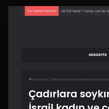
Son Dakika Haberleri
UETDS Nedir ? Uetds.com İle Akıll
ANASAYFA
Anasayfa
/
Çadırlara soykırım bombaları! İsrail kad
Çadırlara soykı
İsrail kadın ve