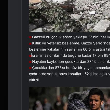
Gazzeli bu çocuklardan yaklaşık 17 bini her ik
Kıtlık ve yetersiz beslenme, Gazze Şeridi’ndek
beslenme vakalarının sayısının 60 bini aştığı ta
İsrail’in saldırılarında bugüne kadar 17 bin 95
Hayatını kaybeden çocuklardan 274’ü saldırıla
Çocuklardan 876’sı henüz bir yaşını tamamlam
çadırlarda soğuk hava koşulları, 52’si ise açlı
yitirdi.