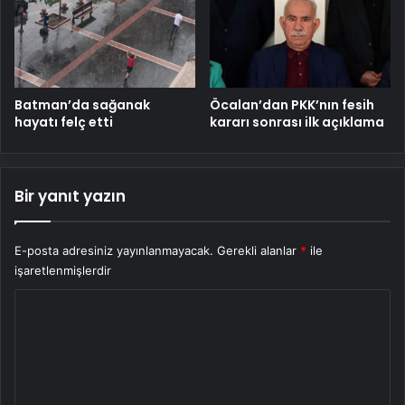
Batman’da sağanak
Öcalan’dan PKK’nın fesih
hayatı felç etti
kararı sonrası ilk açıklama
Bir yanıt yazın
E-posta adresiniz yayınlanmayacak.
Gerekli alanlar
*
ile
işaretlenmişlerdir
Y
o
r
u