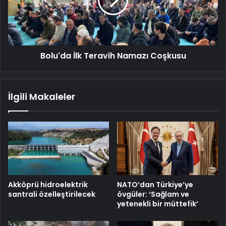
Coşkusu
Bolu'da İlk Teravih Namazı Coşkusu
İlgili Makaleler
Akköprü hidroelektrik
NATO’dan Türkiye’ye
santrali özelleştirilecek
övgüler: ‘Sağlam ve
yetenekli bir müttefik’