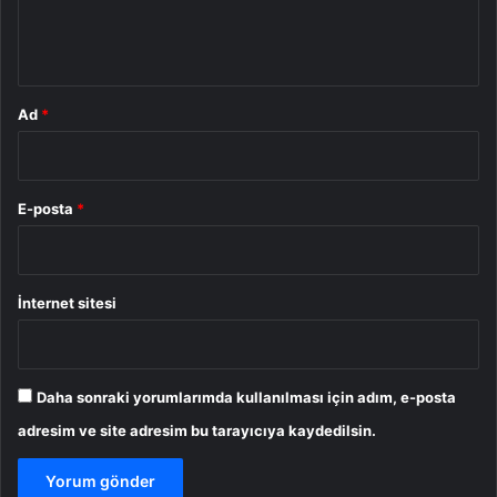
m
*
Ad
*
E-posta
*
İnternet sitesi
Daha sonraki yorumlarımda kullanılması için adım, e-posta
adresim ve site adresim bu tarayıcıya kaydedilsin.