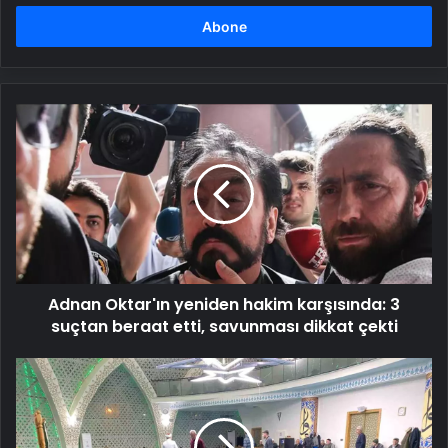
adresinizi
girin
Adnan
Oktar'ın
yeniden
hakim
karşısında:
3
suçtan
beraat
etti,
Adnan Oktar'ın yeniden hakim karşısında: 3
savunması
dikkat
suçtan beraat etti, savunması dikkat çekti
çekti
Bolu'da
İlk
Teravih
Namazı