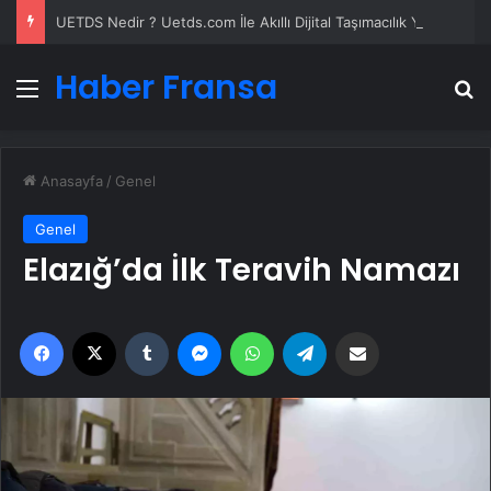
UETDS Nedir ? Uetds.com İle Akıllı Dijital Taşımacılık Yazılımı
Haber Fransa
Menü
A
Anasayfa
/
Genel
Genel
Elazığ’da İlk Teravih Namazı
Facebook
X
Tumblr
Messenger
WhatsApp
Telegram
Email'den paylaş