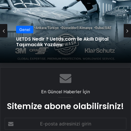
Genel
UETDS Nedir ? Uetds.com İle Akıllı Dijital
Genel
Taşımacılık Yazılımı
Lastiksanayi.com: 2026 Mobil Kompresör
Seçim Rehberi ve Verimlilik Analizi
En Güncel Haberler İçin
Sitemize abone olabilirsiniz!
E-
posta