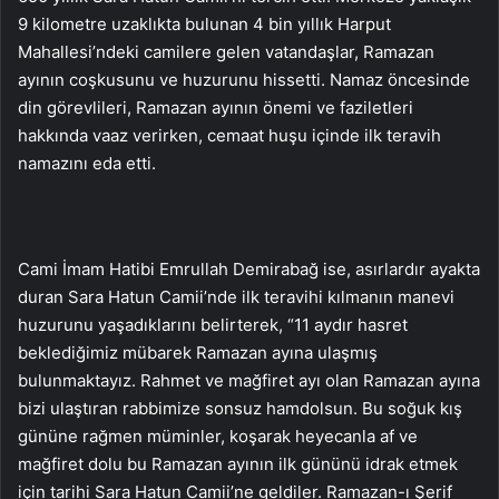
9 kilometre uzaklıkta bulunan 4 bin yıllık Harput
Mahallesi’ndeki camilere gelen vatandaşlar, Ramazan
ayının coşkusunu ve huzurunu hissetti. Namaz öncesinde
din görevlileri, Ramazan ayının önemi ve faziletleri
hakkında vaaz verirken, cemaat huşu içinde ilk teravih
namazını eda etti.
Cami İmam Hatibi Emrullah Demirabağ ise, asırlardır ayakta
duran Sara Hatun Camii’nde ilk teravihi kılmanın manevi
huzurunu yaşadıklarını belirterek, “11 aydır hasret
beklediğimiz mübarek Ramazan ayına ulaşmış
bulunmaktayız. Rahmet ve mağfiret ayı olan Ramazan ayına
bizi ulaştıran rabbimize sonsuz hamdolsun. Bu soğuk kış
gününe rağmen müminler, koşarak heyecanla af ve
mağfiret dolu bu Ramazan ayının ilk gününü idrak etmek
için tarihi Sara Hatun Camii’ne geldiler. Ramazan-ı Şerif