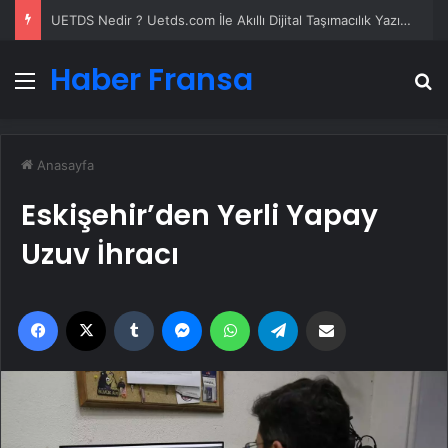
UETDS Nedir ? Uetds.com İle Akıllı Dijital Taşımacılık Yazılımı
Haber Fransa
Menü
A
Anasayfa
Eskişehir’den Yerli Yapay
Uzuv İhracı
Facebook
X
Tumblr
Messenger
WhatsApp
Telegram
Email'den paylaş