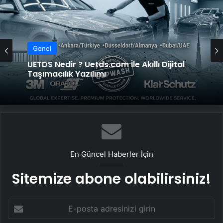
Genel
Lastiksanayi.com: 2026 Mobil Kompresör
Genel
Seçim Rehberi ve Verimlilik Analizi
UETDS Nedir ? Uetds.com İle Akıllı Dijital
Taşımacılık Yazılımı
En Güncel Haberler İçin
Sitemize abone olabilirsiniz!
E-
posta