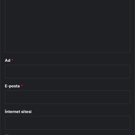
o
r
u
m
*
Ad
*
E-posta
*
İnternet sitesi