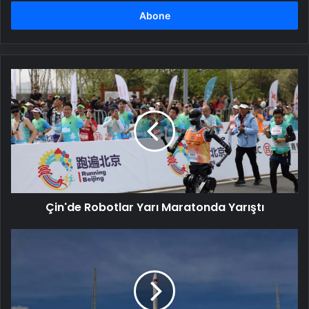
adresinizi
girin
Çin'de
Robotlar
Yarı
Maratonda
Yarıştı
Çin'de Robotlar Yarı Maratonda Yarıştı
Çin
6
Yeni
Uydu
Fırlattı