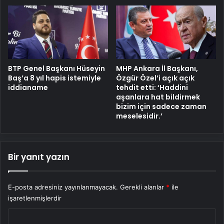
BTP Genel Başkanı Hüseyin
MHP Ankara İl Başkanı,
Baş’a 8 yıl hapis istemiyle
Özgür Özel’i açık açık
iddianame
tehdit etti: ‘Haddini
aşanlara hat bildirmek
bizim için sadece zaman
meselesidir.’
Bir yanıt yazın
E-posta adresiniz yayınlanmayacak.
Gerekli alanlar
*
ile
işaretlenmişlerdir
Y