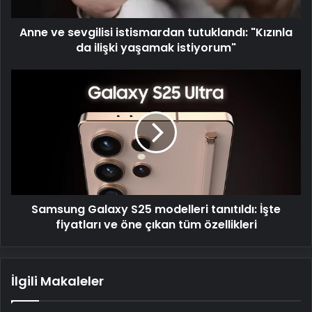
ilişki
yaşamak
Anne ve sevgilisi istismardan tutuklandı: "Kızınla
istiyorum"
da ilişki yaşamak istiyorum"
Samsung
Galaxy
S25
modelleri
tanıtıldı:
İşte
fiyatları
ve
öne
Samsung Galaxy S25 modelleri tanıtıldı: İşte
çıkan
tüm
fiyatları ve öne çıkan tüm özellikleri
özellikleri
İlgili Makaleler