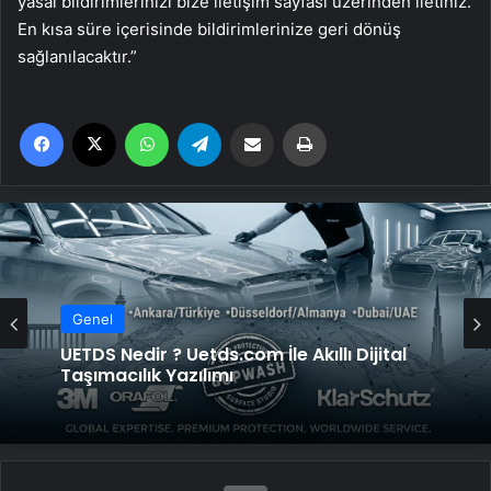
yasal bildirimlerinizi bize iletişim sayfası üzerinden iletiniz.
En kısa süre içerisinde bildirimlerinize geri dönüş
sağlanılacaktır.”
Facebook
X
WhatsApp
Telegram
Email'den paylaş
Yaz
Genel
Genel
Lastiksanayi.com: 2026 Mobil Kompresör
Seçim Rehberi ve Verimlilik Analizi
UETDS Nedir ? Uetds.com İle Akıllı Dijital
Taşımacılık Yazılımı