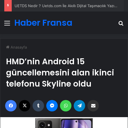
UETDS Nedir ? Uetds.com İle Akıllı Dijital Taşımacılık Yazılımı
Haber Fransa
Menü
A
Anasayfa
HMD’nin Android 15
güncellemesini alan ikinci
telefonu Skyline oldu
Facebook
X
Tumblr
Messenger
WhatsApp
Telegram
Email'den paylaş