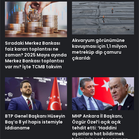
Akvaryum görünümüne
Sıradaki Merkez Bankası
kavuşması için 1,1 milyon
faiz kararı toplantısı ne
metreküp dip çamuru
zaman? 2025 Mayıs ayında
çıkarıldı
Merkez Bankası toplantısı
var mı? İşte TCMB takvim
BTP Genel Başkanı Hüseyin
MHP Ankara İl Başkanı,
Baş’a 8 yıl hapis istemiyle
Özgür Özel’i açık açık
iddianame
tehdit etti: ‘Haddini
aşanlara hat bildirmek