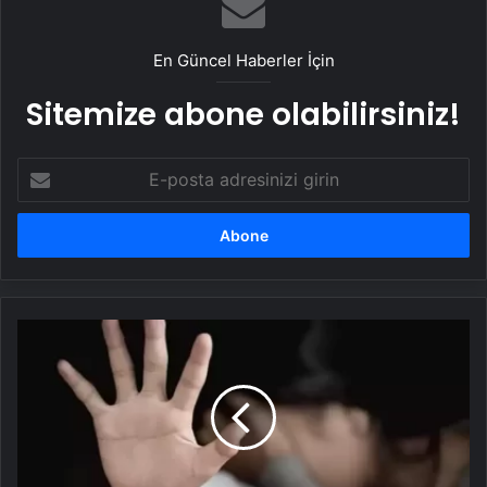
En Güncel Haberler İçin
Sitemize abone olabilirsiniz!
E-
posta
adresinizi
girin
Anne
ve
sevgilisi
istismardan
tutuklandı:
"Kızınla
da