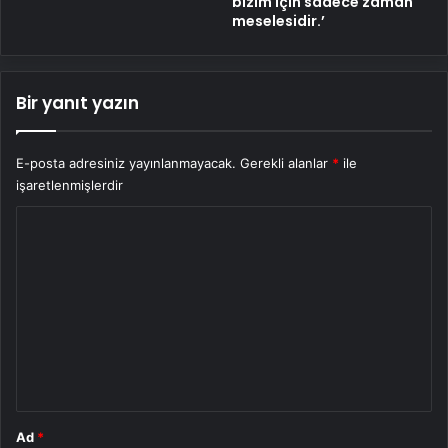
bizim için sadece zaman
meselesidir.’
Bir yanıt yazın
E-posta adresiniz yayınlanmayacak.
Gerekli alanlar
*
ile
işaretlenmişlerdir
Y
o
r
u
m
*
Ad
*