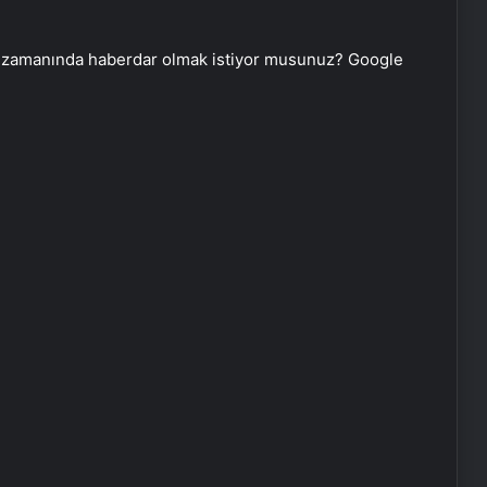
 zamanında haberdar olmak istiyor musunuz? Google
Cumhurbaşkanı Erdoğan:
Ağaçlandırmada Avrupa’da 1,
dünyada 4. sıradayız
Bakan Kacır: Stratejik yatırımları çok
daha güçlü ve hedef odaklı
destekleyeceğiz
Ticaret Bakanlığı açıkladı: 45 ilde
ihracat arttı