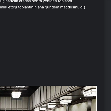
üç haftalık aradan sonra yeniden toplandı.
lık ettiği toplantının ana gündem maddesini, dış