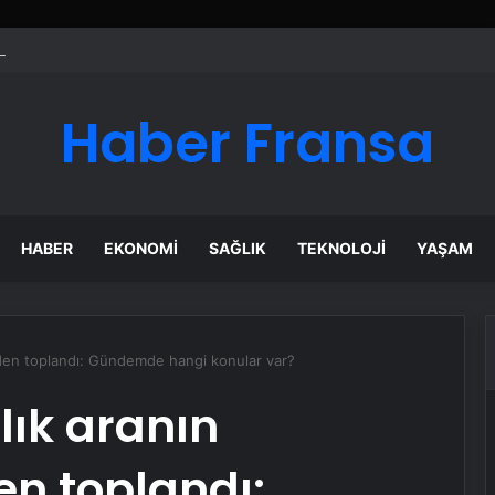
ı Dijital Taşımacılık Yazılımı
Haber Fransa
HABER
EKONOMI
SAĞLIK
TEKNOLOJI
YAŞAM
iden toplandı: Gündemde hangi konular var?
lık aranın
n toplandı: