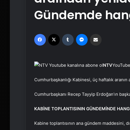
Gündemde hang
Facebook
X
Tumblr
Messenger
Email'den paylaş
NTV
YouTube 
Cumhurbaşkanlığı Kabinesi, üç haftalık aranın
Cumhurbaşkanı Recep Tayyip Erdoğan’ın başkanlık
KABİNE TOPLANTISININ GÜNDEMİNDE HANG
Kabine toplantısının ana gündem maddesini, dış