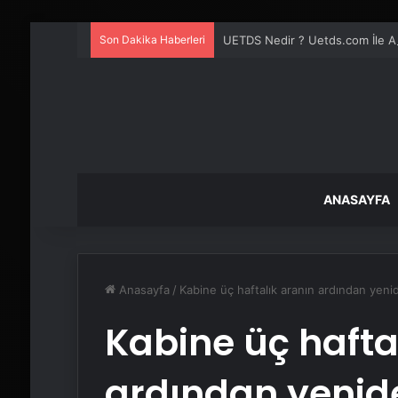
Son Dakika Haberleri
UETDS Nedir ? Uetds.com İle Akıll
ANASAYFA
Anasayfa
/
Kabine üç haftalık aranın ardından yen
Kabine üç hafta
ardından yenide