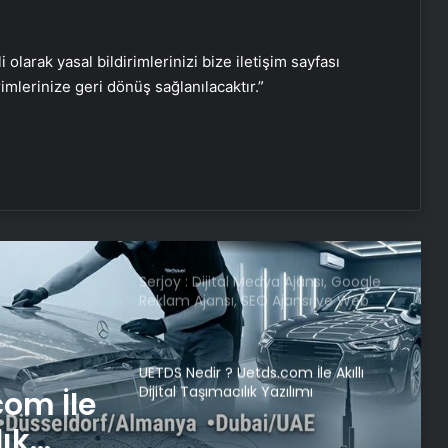
Bakan Kacır: “530 projeye 3,7 milyar
lira destek”
i olarak yasal bildirimlerinizi bize iletişim sayfası
rimlerinize geri dönüş sağlanılacaktır.”
EBRD’den Türkiye için büyüme
tahmini
Serjoy : Dijital Medya Ajansı, Google
Reklam Ajansı, SEO Ajansı ve Web
Tasarım Ajansı
UETDS Nedir ? Uetds.com İle Akıllı
Dijital Taşımacılık Yazılımı
Lastiksanayi.com: 2026 Mobil
Kompresör Seçim Rehberi ve
026
Verimlilik Analizi
çim