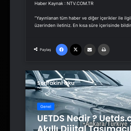
Haber Kaynak : NTV.COM.TR
“Yayınlanan tüm haber ve diğer içerikler ile ilgil
üzerinden iletiniz. En kısa süre içerisinde bildi
Facebook
X
Email'den paylaş
Yaz
Paylaş
Sonrakini Oku
Genel
Lastiksanayi.com: 2
Genel
Mobil Kompresör Se