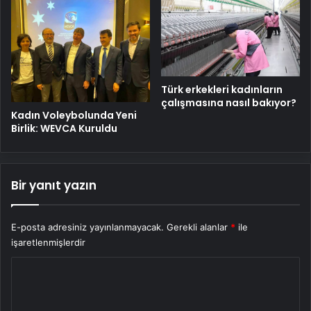
Türk erkekleri kadınların
çalışmasına nasıl bakıyor?
Kadın Voleybolunda Yeni
Birlik: WEVCA Kuruldu
Bir yanıt yazın
E-posta adresiniz yayınlanmayacak.
Gerekli alanlar
*
ile
işaretlenmişlerdir
Y
o
r