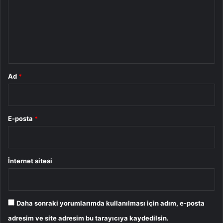
u
m
*
Ad
*
E-posta
*
İnternet sitesi
Daha sonraki yorumlarımda kullanılması için adım, e-posta
adresim ve site adresim bu tarayıcıya kaydedilsin.