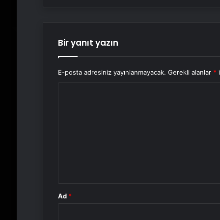
Bir yanıt yazın
E-posta adresiniz yayınlanmayacak.
Gerekli alanlar
*
i
Y
o
r
u
m
*
Ad
*