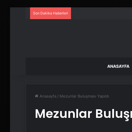
Son Dakika Haberleri
ANASAYFA
Anasayfa
/
Mezunlar Buluşması Yapıldı
Mezunlar Buluş