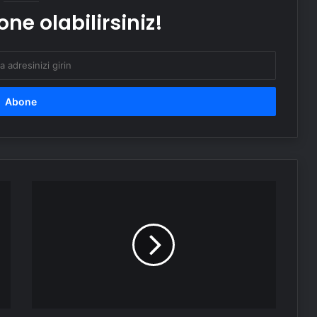
ne olabilirsiniz!
EBRD’den Türkiye için büyüme
tahmini
Osmaniye'de
Siber
Güvenlik
Eğitimi