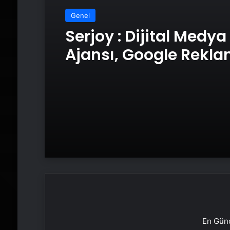
Genel
Serjoy : Dijital Medya
Ajansı, Google Rekl
Ajansı, SEO Ajansı v
Tasarım Ajansı
En Günc