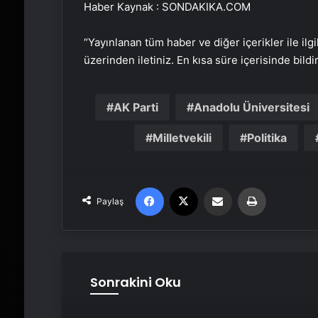
Haber Kaynak : SONDAKIKA.COM
“Yayınlanan tüm haber ve diğer içerikler ile ilgil
üzerinden iletiniz. En kısa süre içerisinde bildi
AK Parti
Anadolu Üniversitesi
Milletvekili
Politika
Facebook
X
Email'den paylaş
Yaz
Paylaş
Sonrakini Oku