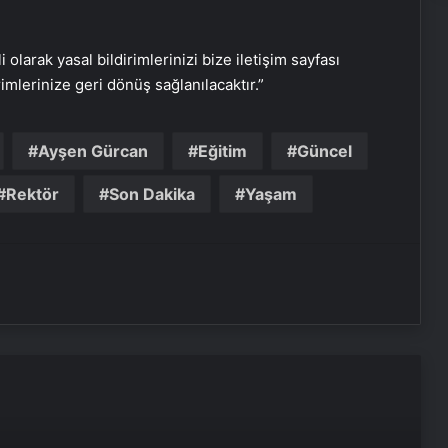
i olarak yasal bildirimlerinizi bize iletişim sayfası
rimlerinize geri dönüş sağlanılacaktır.”
Serjoy : Dijital Medya Ajansı, Google
Ayşen Gürcan
Eğitim
Güncel
Reklam Ajansı, SEO Ajansı ve Web
Tasarım Ajansı
Rektör
Son Dakika
Yaşam
UETDS Nedir ? Uetds.com İle Akıllı
Dijital Taşımacılık Yazılımı
Lastiksanayi.com: 2026 Mobil
Kompresör Seçim Rehberi ve
Verimlilik Analizi
Güncel Hurda Fiyatları Nasıl Takip
Edilir?