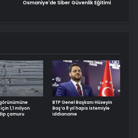
Osmaniye'de Siber Güvenlik Eğitimi
 görünümüne
BTP Genel Başkanı Hüseyin
çin 1,1 milyon
Baş’a 8 yıl hapis istemiyle
dip çamuru
iddianame