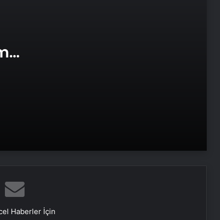
Datahost İle Güvenilir Sunucu
Hizmetleri
am
Cumhurbaşkanı Erdoğan:
e Web
Ağaçlandırmada Avrupa’da 1,
dünyada 4. sıradayız
Bakan Kacır: Stratejik yatırımları çok
daha güçlü ve hedef odaklı
destekleyeceğiz
Ticaret Bakanlığı açıkladı: 45 ilde
ihracat arttı
Bakan Kacır: “530 projeye 3,7 milyar
lira destek”
el Haberler İçin