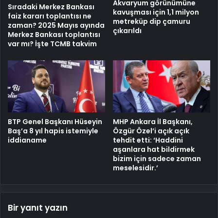
Akvaryum görünümüne
Sıradaki Merkez Bankası
kavuşması için 1,1 milyon
faiz kararı toplantısı ne
metreküp dip çamuru
zaman? 2025 Mayıs ayında
çıkarıldı
Merkez Bankası toplantısı
var mı? İşte TCMB takvim
BTP Genel Başkanı Hüseyin
MHP Ankara İl Başkanı,
Baş’a 8 yıl hapis istemiyle
Özgür Özel’i açık açık
iddianame
tehdit etti: ‘Haddini
aşanlara hat bildirmek
bizim için sadece zaman
meselesidir.’
Bir yanıt yazın