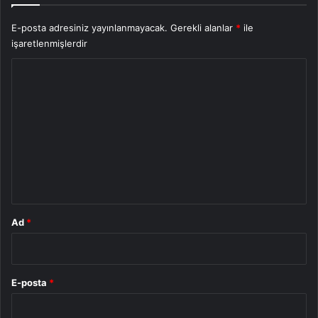
E-posta adresiniz yayınlanmayacak.
Gerekli alanlar
*
ile
işaretlenmişlerdir
Y
o
r
u
m
*
Ad
*
E-posta
*