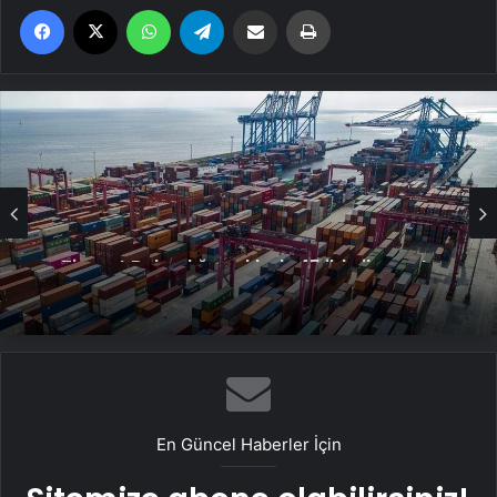
Facebook
X
WhatsApp
Telegram
Email'den paylaş
Yaz
Ticaret Bakanlığı açıkladı: 45 ilde ihracat
arttı
En Güncel Haberler İçin