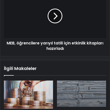
öğrencilere
yarıyıl
tatili
için
etkinlik
kitapları
hazırladı
MEB, öğrencilere yarıyıl tatili için etkinlik kitapları
hazırladı
İlgili Makaleler