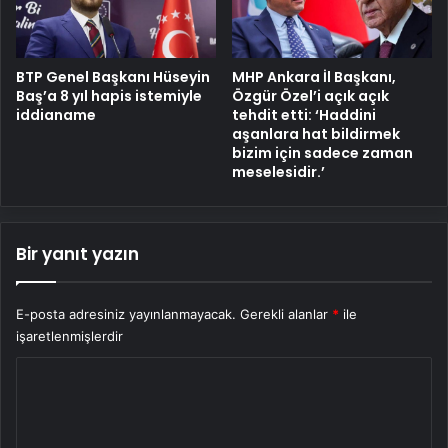
BTP Genel Başkanı Hüseyin
MHP Ankara İl Başkanı,
Baş’a 8 yıl hapis istemiyle
Özgür Özel’i açık açık
iddianame
tehdit etti: ‘Haddini
aşanlara hat bildirmek
bizim için sadece zaman
meselesidir.’
Bir yanıt yazın
E-posta adresiniz yayınlanmayacak.
Gerekli alanlar
*
ile
işaretlenmişlerdir
Y
o
r