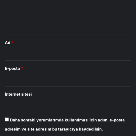
u
m
*
Ad
*
E-posta
*
İnternet sitesi
Daha sonraki yorumlarımda kullanılması için adım, e-posta
adresim ve site adresim bu tarayıcıya kaydedilsin.