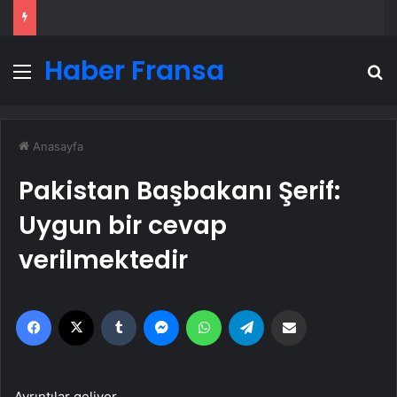
Haber Fransa
Menü
A
Anasayfa
Pakistan Başbakanı Şerif:
Uygun bir cevap
verilmektedir
Facebook
X
Tumblr
Messenger
WhatsApp
Telegram
Email'den paylaş
Ayrıntılar geliyor…