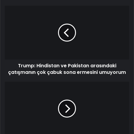
Trump:
Hindistan
ve
Pakistan
arasındaki
çatışmanın
çok
çabuk
sona
Trump: Hindistan ve Pakistan arasındaki
ermesini
umuyorum
çatışmanın çok çabuk sona ermesini umuyorum
Musk
insanlığı
Mars'a
mı
taşıyacak?