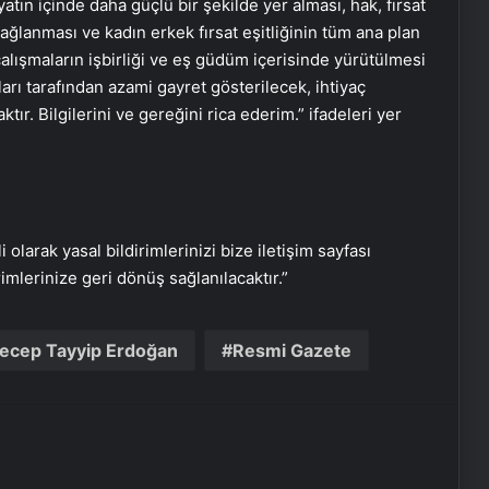
ın içinde daha güçlü bir şekilde yer alması, hak, fırsat
ağlanması ve kadın erkek fırsat eşitliğinin tüm ana plan
çalışmaların işbirliği ve eş güdüm içerisinde yürütülmesi
ları tarafından azami gayret gösterilecek, ihtiyaç
ır. Bilgilerini ve gereğini rica ederim.” ifadeleri yer
i olarak yasal bildirimlerinizi bize iletişim sayfası
rimlerinize geri dönüş sağlanılacaktır.”
Serjoy : Dijital Medya Ajansı, Google
Reklam Ajansı, SEO Ajansı ve Web
Tasarım Ajansı
ecep Tayyip Erdoğan
Resmi Gazete
UETDS Nedir ? Uetds.com İle Akıllı
Dijital Taşımacılık Yazılımı
Lastiksanayi.com: 2026 Mobil