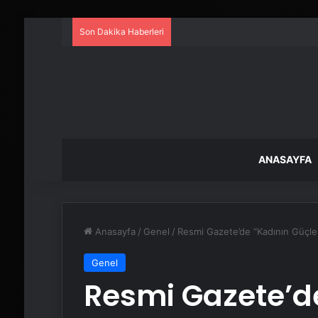
Son Dakika Haberleri
ANASAYFA
Anasayfa
/
Genel
/
Resmi Gazete’de “Kadının Güçl
Genel
Resmi Gazete’d