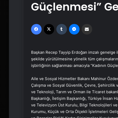
Güçlenmesi” Ge
Facebook
X
Tumblr
Messenger
Email'den paylaş
Başkan Recep Tayyip Erdoğan imzalı genelge ile
şekilde yürütülmesine yönelik tüm çalışmaları
işbirliğinin sağlanması amacıyla “Kadının Güç
Aile ve Sosyal Hizmetler Bakanı Mahinur Özdem
Çalışma ve Sosyal Güvenlik, Çevre, Şehircilik ve 
ve Teknoloji, Tarım ve Orman ile Ticaret bakanlık
Başkanlığı, İletişim Başkanlığı, Türkiye İnsan 
ve Televizyon Üst Kurulu, Bilgi Teknolojileri v
Kurumu, Küçük ve Orta Ölçekli İşletmeleri Geli