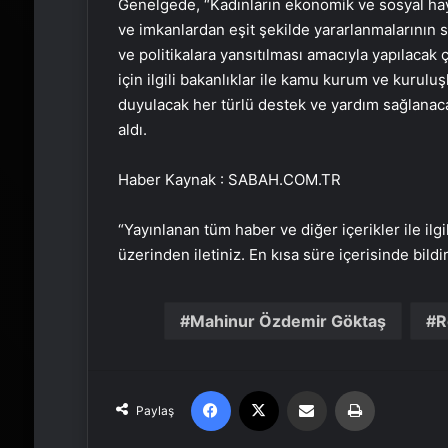
Genelgede, “Kadınların ekonomik ve sosyal hayat
ve imkanlardan eşit şekilde yararlanmalarının s
ve politikalara yansıtılması amacıyla yapılacak 
için ilgili bakanlıklar ile kamu kurum ve kuruluş
duyulacak her türlü destek ve yardım sağlanacakt
aldı.
Haber Kaynak : SABAH.COM.TR
“Yayınlanan tüm haber ve diğer içerikler ile ilgil
üzerinden iletiniz. En kısa süre içerisinde bildi
Mahinur Özdemir Göktaş
R
Facebook
X
Email'den paylaş
Yaz
Paylaş