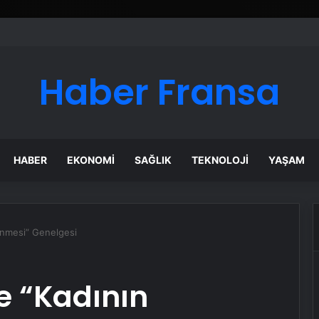
Haber Fransa
HABER
EKONOMI
SAĞLIK
TEKNOLOJI
YAŞAM
enmesi” Genelgesi
e “Kadının