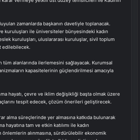
 karar vermeye yetkili üst düzey temsilcileri ile Kadının
ç duyulan zamanlarda başkanın davetiyle toplanacak.
ve kuruluşları ile üniversiteler bünyesindeki kadın
lek kuruluşları, uluslararası kuruluşlar, sivil toplum
t edilebilecek.
n tüm alanlarında ilerlemesini sağlayacak. Kurumsal
nizmaların kapasitelerinin güçlendirilmesi amacıyla
ışma hayatı, çevre ve iklim değişikliği başta olmak üzere
çlarını tespit edecek, çözüm önerileri geliştirecek.
karar alma süreçlerinde yer almasına katkıda bulunarak
ma hayatına tam ve etkin katılımı ile kadın
m önlemlerin alınmasına, sürdürülebilir ekonomik