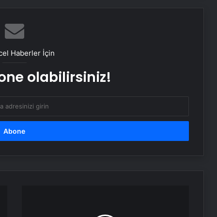
yıl hapis istemiyle iddianame
Dilenci kadının üzerinden çıkan para
zabıtaları şaşırttı
el Haberler İçin
ne olabilirsiniz!
Kan donduran olay: Annesini dövüp,
boğdu
AK
Parti
Genel