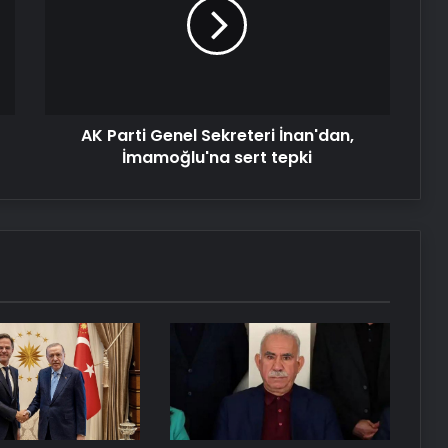
Sekreteri
İnan'dan,
İmamoğlu'na
sert
tepki
AK Parti Genel Sekreteri İnan'dan,
İmamoğlu'na sert tepki