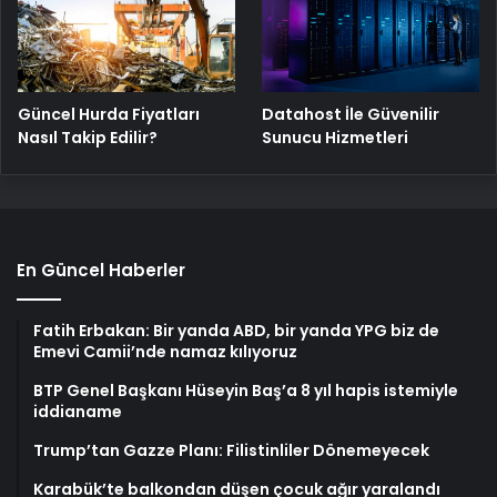
Güncel Hurda Fiyatları
Datahost İle Güvenilir
Nasıl Takip Edilir?
Sunucu Hizmetleri
En Güncel Haberler
Fatih Erbakan: Bir yanda ABD, bir yanda YPG biz de
Emevi Camii’nde namaz kılıyoruz
BTP Genel Başkanı Hüseyin Baş’a 8 yıl hapis istemiyle
iddianame
Trump’tan Gazze Planı: Filistinliler Dönemeyecek
Karabük’te balkondan düşen çocuk ağır yaralandı