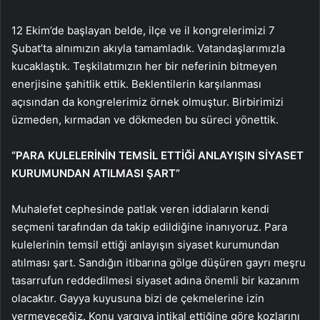
12 Ekim’de başlayan belde, ilçe ve il kongrelerimizi 7
Şubat’ta alnımızın akıyla tamamladık. Vatandaşlarımızla
kucaklaştık. Teşkilatımızın her bir neferinin bitmeyen
enerjisine şahitlik ettik. Beklentilerin karşılanması
açısından da kongrelerimiz örnek olmuştur. Birbirimizi
üzmeden, kırmadan ve dökmeden bu süreci yönettik.
“PARA KULELERİNİN TEMSİL ETTİĞİ ANLAYIŞIN SİYASET
KURUMUNDAN ATILMASI ŞART”
Muhalefet cephesinde patlak veren iddiaların kendi
seçmeni tarafından da takip edildiğine inanıyoruz. Para
kulelerinin temsil ettiği anlayışın siyaset kurumundan
atılması şart. Sandığın itibarına gölge düşüren gayrı meşru
tasarrufun reddedilmesi siyaset adına önemli bir kazanım
olacaktır. Gayya kuyusuna bizi de çekmelerine izin
vermeyeceğiz. Konu yargıya intikal ettiğine göre kozlarını