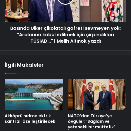
yok:
"Aralarına
kabul
edilmek
Basında Ülker çikolatalı gofreti sevmeyen yok:
için
çırpındıkları
"Aralarına kabul edilmek için çırpındıkları
TÜSİAD..."
TÜSİAD..." | Melih Altınok yazdı
|
Melih
Altınok
İlgili Makaleler
yazdı
Akköprü hidroelektrik
NATO’dan Türkiye’ye
santrali özelleştirilecek
övgüler: ‘Sağlam ve
yetenekli bir müttefik’