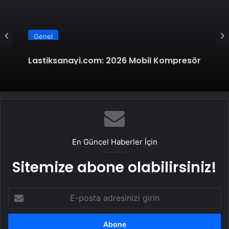
Genel
Lastiksanayi.com: 2026 Mobil Kompresör
Seçim Rehberi ve Verimlilik Analizi
En Güncel Haberler İçin
Sitemize abone olabilirsiniz!
E-
posta
adresinizi
girin