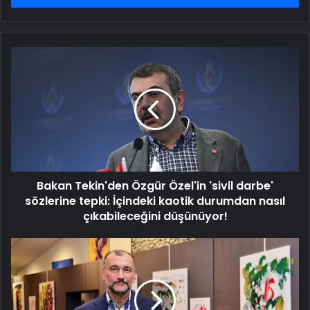
Bakan
Tekin'den
Özgür
Özel'in
'sivil
darbe'
sözlerine
tepki:
İçindeki
Bakan Tekin'den Özgür Özel'in 'sivil darbe'
kaotik
durumdan
sözlerine tepki: İçindeki kaotik durumdan nasıl
nasıl
çıkabileceğini düşünüyor!
çıkabileceğini
düşünüyor!
Basında
Ülker
çikolatalı
gofreti
sevmeyen