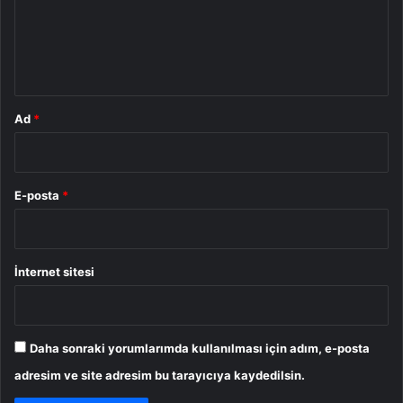
u
m
*
Ad
*
E-posta
*
İnternet sitesi
Daha sonraki yorumlarımda kullanılması için adım, e-posta
adresim ve site adresim bu tarayıcıya kaydedilsin.