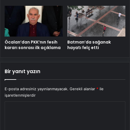
Öcalan’dan PKK’nın fesih
Batman’da sağanak
kararı sonrası ilk açıklama
hayatı felç etti
Bir yanıt yazın
E-posta adresiniz yayınlanmayacak.
Gerekli alanlar
*
ile
işaretlenmişlerdir
Y
o
r