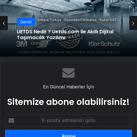
Genel
Genel
UETDS Nedir ? Uetds.com İle Akıllı Dijital
Taşımacılık Yazılımı
Lastiksanayi.com: 2026 Mobil Kompresör
Seçim Rehberi ve Verimlilik Analizi
En Güncel Haberler İçin
Sitemize abone olabilirsiniz!
E-
posta
adresinizi
girin