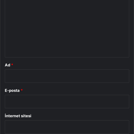
Y
o
r
u
m
*
Ad
*
E-posta
*
İnternet sitesi