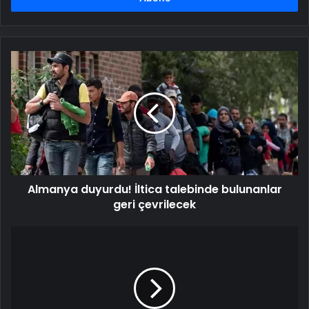
Almanya
duyurdu!
İltica
talebinde
bulunanlar
geri
çevrilecek
Almanya duyurdu! İltica talebinde bulunanlar
geri çevrilecek
'Maliyeti
görünce
bayılacaktım'
Annesinin
telefonundan
70