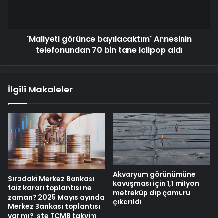
bin
tane
lolipop
'Maliyeti görünce bayılacaktım' Annesinin
aldı
telefonundan 70 bin tane lolipop aldı
İlgili Makaleler
Akvaryum görünümüne
Sıradaki Merkez Bankası
kavuşması için 1,1 milyon
faiz kararı toplantısı ne
metreküp dip çamuru
zaman? 2025 Mayıs ayında
çıkarıldı
Merkez Bankası toplantısı
var mı? İşte TCMB takvim