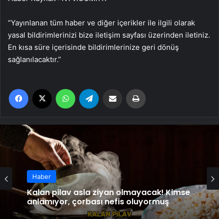
“Yayınlanan tüm haber ve diğer içerikler ile ilgili olarak
yasal bildirimlerinizi bize iletişim sayfası üzerinden iletiniz.
En kısa süre içerisinde bildirimlerinize geri dönüş
sağlanılacaktır.”
Facebook
X
WhatsApp
Telegram
Email'den paylaş
Yaz
Haber
Kalan pilav asla ziyan olmayacak! Kimse
anlamıyor, çorbası nefis oluyormuş