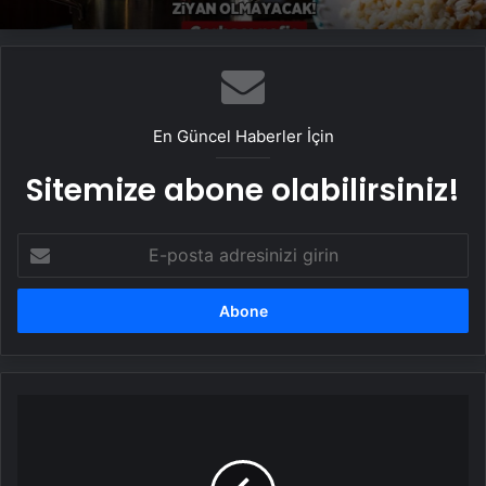
En Güncel Haberler İçin
Sitemize abone olabilirsiniz!
E-
posta
adresinizi
girin
Magnezyum
eksikliğinin
4
belirtisi: