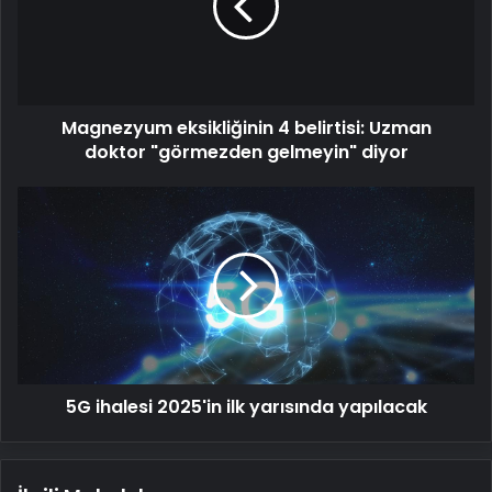
Uzman
doktor
"görmezden
gelmeyin"
diyor
Magnezyum eksikliğinin 4 belirtisi: Uzman
doktor "görmezden gelmeyin" diyor
5G
ihalesi
2025'in
ilk
yarısında
yapılacak
5G ihalesi 2025'in ilk yarısında yapılacak