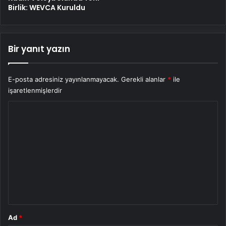
Birlik: WEVCA Kuruldu
Bir yanıt yazın
E-posta adresiniz yayınlanmayacak.
Gerekli alanlar
*
ile
işaretlenmişlerdir
Y
o
r
u
m
*
Ad
*