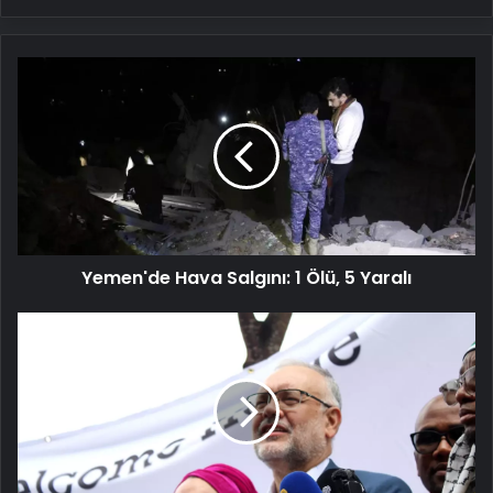
Yemen'de
Hava
Salgını:
1
Ölü,
5
Yaralı
Yemen'de Hava Salgını: 1 Ölü, 5 Yaralı
Güney
Afrika'nın
Büyükelçisi
ABD'de
İstenmeyen
Kişi
İlan
Edildi