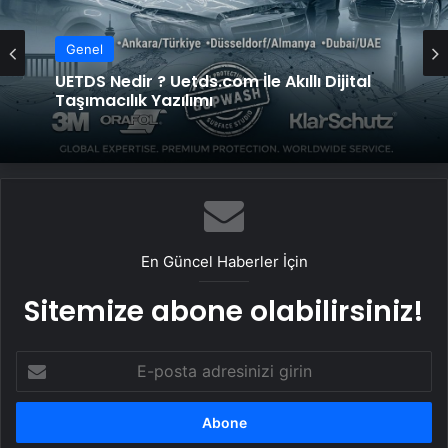
Genel
Genel
UETDS Nedir ? Uetds.com İle Akıllı Dijital
Taşımacılık Yazılımı
Lastiksanayi.com: 2026 Mobil Kompresör
Seçim Rehberi ve Verimlilik Analizi
En Güncel Haberler İçin
Sitemize abone olabilirsiniz!
E-
posta
adresinizi
girin