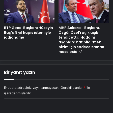
BTP Genel Başkanı Hüseyin
MHP Ankara İl Başkanı,
Baş’a 8 yıl hapis istemiyle
Özgür Özel’i açık açık
iddianame
tehdit etti: ‘Haddini
aşanlara hat bildirmek
bizim için sadece zaman
meselesidir.’
Bir yanıt yazın
E-posta adresiniz yayınlanmayacak.
Gerekli alanlar
*
ile
işaretlenmişlerdir
Y
o