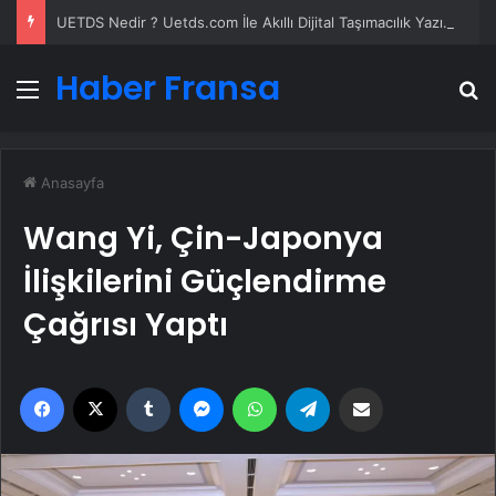
UETDS Nedir ? Uetds.com İle Akıllı Dijital Taşımacılık Yazılımı
Haber Fransa
Menü
A
Anasayfa
Wang Yi, Çin-Japonya
İlişkilerini Güçlendirme
Çağrısı Yaptı
Facebook
X
Tumblr
Messenger
WhatsApp
Telegram
Email'den paylaş