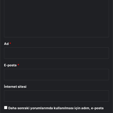
r
u
m
*
Ad
*
E-posta
*
İnternet sitesi
Daha sonraki yorumlarımda kullanılması için adım, e-posta