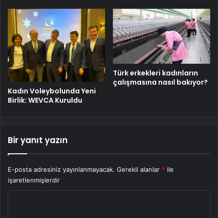
Türk erkekleri kadınların
çalışmasına nasıl bakıyor?
Kadın Voleybolunda Yeni
Birlik: WEVCA Kuruldu
Bir yanıt yazın
E-posta adresiniz yayınlanmayacak.
Gerekli alanlar
*
ile
işaretlenmişlerdir
Y
o