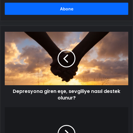
adresinizi
girin
Depresyona
giren
eşe,
sevgiliye
nasıl
destek
olunur?
Depresyona giren eşe, sevgiliye nasıl destek
olunur?
Bu
ürünlerin
satışı
yasaklandı!