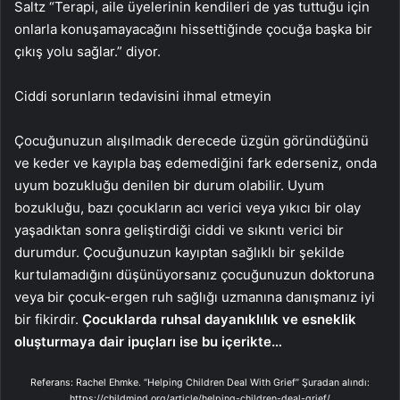
Saltz “Terapi, aile üyelerinin kendileri de yas tuttuğu için
onlarla konuşamayacağını hissettiğinde çocuğa başka bir
çıkış yolu sağlar.” diyor.
Ciddi sorunların tedavisini ihmal etmeyin
Çocuğunuzun alışılmadık derecede üzgün göründüğünü
ve keder ve kayıpla baş edemediğini fark ederseniz, onda
uyum bozukluğu denilen bir durum olabilir. Uyum
bozukluğu, bazı çocukların acı verici veya yıkıcı bir olay
yaşadıktan sonra geliştirdiği ciddi ve sıkıntı verici bir
durumdur. Çocuğunuzun kayıptan sağlıklı bir şekilde
kurtulamadığını düşünüyorsanız çocuğunuzun doktoruna
veya bir çocuk-ergen ruh sağlığı uzmanına danışmanız iyi
bir fikirdir.
Çocuklarda ruhsal dayanıklılık ve esneklik
oluşturmaya dair ipuçları ise bu içerikte…
Referans: Rachel Ehmke. “Helping Children Deal With Grief” Şuradan alındı:
https://childmind.org/article/helping-children-deal-grief/