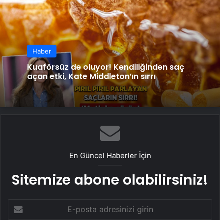
Haber
Kuaförsüz de oluyor! Kendiliğinden saç
açan etki, Kate Middleton’ın sırrı
En Güncel Haberler İçin
Sitemize abone olabilirsiniz!
E-
posta