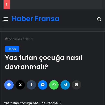
Haber Fransa
Menü
A
Anasayfa
/
Haber
Haber
Yas tutan çocuğa nasıl
davranmalı?
Facebook
X
Tumblr
Messenger
WhatsApp
Telegram
Email'den paylaş
Yas tutan çocuğa nasıl davranmalı?