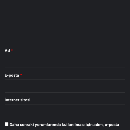
r
u
m
*
Ad
*
E-posta
*
İnternet sitesi
Daha sonraki yorumlarımda kullanılması için adım, e-posta