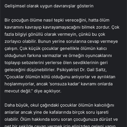
Gelişimsel olarak uygun davranışlar gösterin
Bir çocuğun ölüme nasıl tepki vereceğini, hatta ölüm
kavramını kavrayıp kavrayamayacağını bilmek zordur. Çok
fazla bilgiyi gönüllü olarak vermeyin, çünkü bu çok
zorlayıcı olabilir. Bunun yerine sorularına cevap vermeye
çalışın. Çok küçük çocuklar genellikle ölümün kalıcı
olduğunun farkına varmazlar ve örneğin oyuncaklarını
toplayıp sebzelerini yerlerse ölen sevdiklerinin geri
geleceğini düşünebilirler. Psikiyatrist Dr. Gail Saltz,
“Çocuklar ölümün kötü olduğunu anlıyorlar ve ayrılıktan
hoşlanmıyorlar, ancak ‘sonsuza kadar’ kavramı onlarda
mevcut değil.” diye açıklıyor.
Daha büyük, okul çağındaki çocuklar ölümün kalıcılığını
anlarlar ancak yine de kafalarında birçok soru işareti
olabilir. Ölüm hakkında soru soran çocuğunuza dürüst ve
net bir şekilde cevap vermek için elinizden geleni yapın.