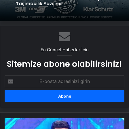
Seçim Rehberi ve Verimlilik Analizi
En Güncel Haberler İçin
Sitemize abone olabilirsiniz!
E-
posta
adresinizi
girin
Mahkemeden
İlyas