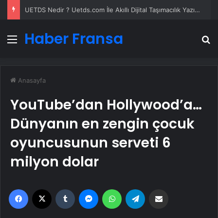
UETDS Nedir ? Uetds.com İle Akıllı Dijital Taşımacılık Yazılımı
Haber Fransa
Menü
A
Anasayfa
YouTube’dan Hollywood’a…
Dünyanın en zengin çocuk
oyuncusunun serveti 6
milyon dolar
Facebook
X
Tumblr
Messenger
WhatsApp
Telegram
Email'den paylaş