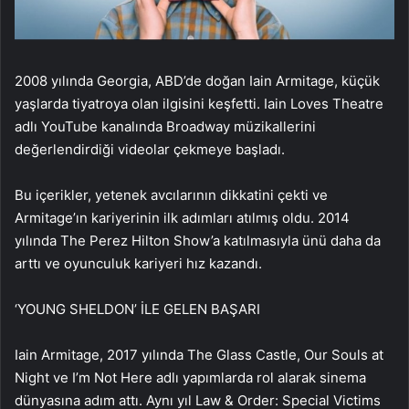
2008 yılında Georgia, ABD’de doğan Iain Armitage, küçük
yaşlarda tiyatroya olan ilgisini keşfetti. Iain Loves Theatre
adlı YouTube kanalında Broadway müzikallerini
değerlendirdiği videolar çekmeye başladı.
Bu içerikler, yetenek avcılarının dikkatini çekti ve
Armitage’ın kariyerinin ilk adımları atılmış oldu. 2014
yılında The Perez Hilton Show’a katılmasıyla ünü daha da
arttı ve oyunculuk kariyeri hız kazandı.
‘YOUNG SHELDON’ İLE GELEN BAŞARI
Iain Armitage, 2017 yılında The Glass Castle, Our Souls at
Night ve I’m Not Here adlı yapımlarda rol alarak sinema
dünyasına adım attı. Aynı yıl Law & Order: Special Victims