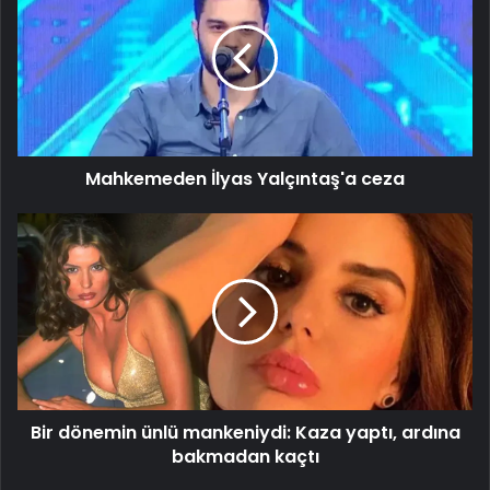
Yalçıntaş'a
ceza
Mahkemeden İlyas Yalçıntaş'a ceza
Bir
dönemin
ünlü
mankeniydi:
Kaza
yaptı,
ardına
bakmadan
kaçtı
Bir dönemin ünlü mankeniydi: Kaza yaptı, ardına
bakmadan kaçtı