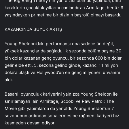
The Big Bang Theory’nin yan dizisi olan bu yapımda, ünlü
karakterin çocukluk yıllarını canlandıran Armitage, henüz 9
yaşındayken primetime bir dizinin başrolü olmayı başardı.
KAZANCINDA BÜYÜK ARTIŞ
Young Sheldon’daki performansı ona sadece ün değil,
yüksek kazançlar da sağladı. İlk sezonda bölüm başına 30
bin dolar kazanan genç oyuncu, bir sezonda 660 bin dolar
gelir elde etti. 5. sezona gelindiğinde, kazancı 1.1 milyon
dolara ulaştı ve Hollywood’un en genç milyoneri unvanını
aldı.
Başarılı oyunculuk kariyerini yalnızca Young Sheldon ile
sınırlamayan Iain Armitage, Scoob! ve Paw Patrol: The
Movie gibi yapımlarda da yer aldı. Young Sheldon’un 7.
sezonunun ardından sona ermesine rağmen, kariyeri hız
kesmeden devam ediyor.