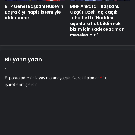
BTP Genel Başkanı Hüseyin
MHP Ankara İl Başkanı,
Baş’a 8 yıl hapis istemiyle
Özgür Özel’i açık açık
iddianame
tehdit etti: ‘Haddini
aşanlara hat bildirmek
bizim için sadece zaman
meselesidir.’
Bir yanıt yazın
E-posta adresiniz yayınlanmayacak.
Gerekli alanlar
*
ile
işaretlenmişlerdir
Y
o
r
u
m