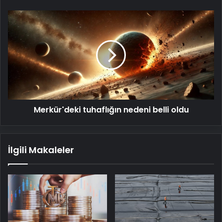
Merkür'deki
tuhaflığın
nedeni
belli
oldu
Merkür'deki tuhaflığın nedeni belli oldu
İlgili Makaleler