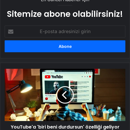
Sitemize abone olabilirsiniz!
E-
posta
adresinizi
girin
YouTube'a
'biri
beni
durdursun'
özelliği
geliyor
YouTube'a 'biri beni durdursun' özelliği geliyor