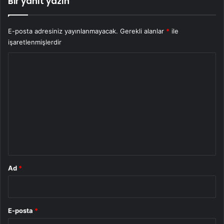
Bir yanıt yazın
E-posta adresiniz yayınlanmayacak.
Gerekli alanlar
*
ile
işaretlenmişlerdir
Y
o
r
u
m
*
Ad
*
E-posta
*