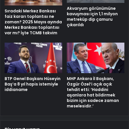
Akvaryum görünümüne
Sıradaki Merkez Bankası
kavuşması için 1,1 milyon
faiz kararı toplantısı ne
metreküp dip çamuru
zaman? 2025 Mayıs ayında
çıkarıldı
Merkez Bankası toplantısı
var mı? İşte TCMB takvim
BTP Genel Başkanı Hüseyin
MHP Ankara İl Başkanı,
Baş’a 8 yıl hapis istemiyle
Özgür Özel’i açık açık
iddianame
tehdit etti: ‘Haddini
aşanlara hat bildirmek
bizim için sadece zaman
meselesidir.’