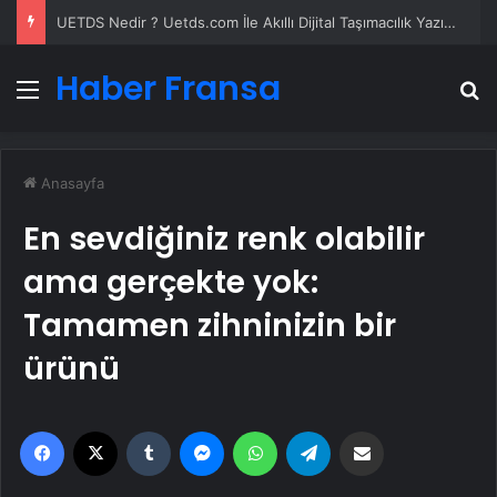
UETDS Nedir ? Uetds.com İle Akıllı Dijital Taşımacılık Yazılımı
Haber Fransa
Menü
A
Anasayfa
En sevdiğiniz renk olabilir
ama gerçekte yok:
Tamamen zihninizin bir
ürünü
Facebook
X
Tumblr
Messenger
WhatsApp
Telegram
Email'den paylaş