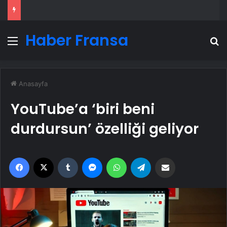
Haber Fransa
Menü
A
Anasayfa
YouTube’a ‘biri beni
durdursun’ özelliği geliyor
Facebook
X
Tumblr
Messenger
WhatsApp
Telegram
Email'den paylaş