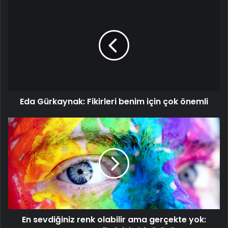
Eda
Gürkaynak:
Fikirleri
benim
için
çok
önemli
Eda Gürkaynak: Fikirleri benim için çok önemli
En
sevdiğiniz
renk
olabilir
ama
gerçekte
yok:
Tamamen
zihninizin
En sevdiğiniz renk olabilir ama gerçekte yok:
bir