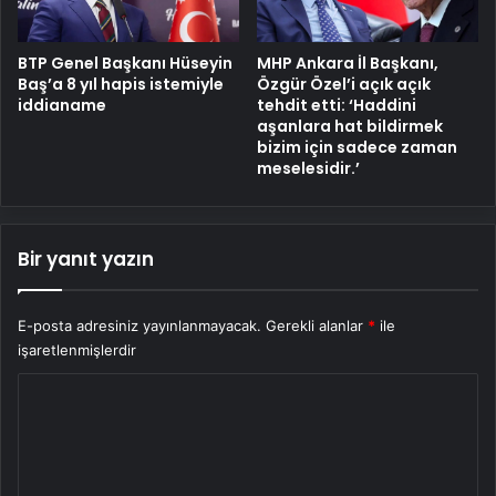
BTP Genel Başkanı Hüseyin
MHP Ankara İl Başkanı,
Baş’a 8 yıl hapis istemiyle
Özgür Özel’i açık açık
iddianame
tehdit etti: ‘Haddini
aşanlara hat bildirmek
bizim için sadece zaman
meselesidir.’
Bir yanıt yazın
E-posta adresiniz yayınlanmayacak.
Gerekli alanlar
*
ile
işaretlenmişlerdir
Y
o
r
u