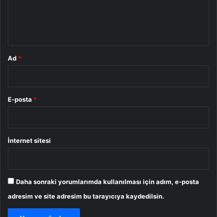
m
*
Ad
*
E-posta
*
İnternet sitesi
Daha sonraki yorumlarımda kullanılması için adım, e-posta
adresim ve site adresim bu tarayıcıya kaydedilsin.