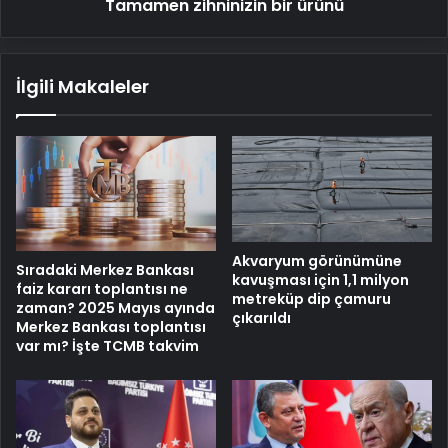
ürünü
Tamamen zihninizin bir ürünü
İlgili Makaleler
Akvaryum görünümüne
Sıradaki Merkez Bankası
kavuşması için 1,1 milyon
faiz kararı toplantısı ne
metreküp dip çamuru
zaman? 2025 Mayıs ayında
çıkarıldı
Merkez Bankası toplantısı
var mı? İşte TCMB takvim