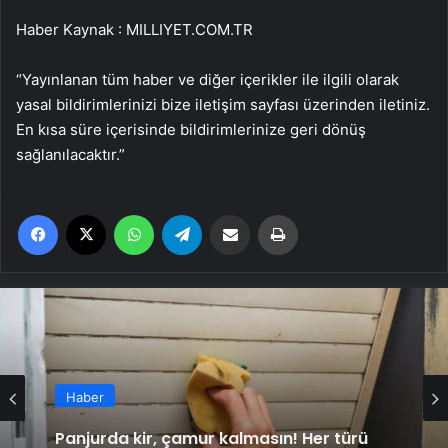
Haber Kaynak : MILLIYET.COM.TR
“Yayınlanan tüm haber ve diğer içerikler ile ilgili olarak
yasal bildirimlerinizi bize iletişim sayfası üzerinden iletiniz.
En kısa süre içerisinde bildirimlerinize geri dönüş
sağlanılacaktır.”
Facebook
X
WhatsApp
Telegram
Email'den paylaş
Yaz
Haber
Panjurda kir, çamur kalmasın! Her türü
için 5 damlası yetiyor, güneş eve dolacak