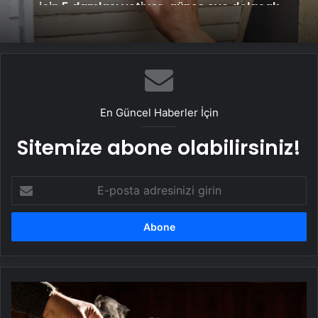
En Güncel Haberler İçin
Sitemize abone olabilirsiniz!
E-
posta
adresinizi
girin
Kalan
pilav