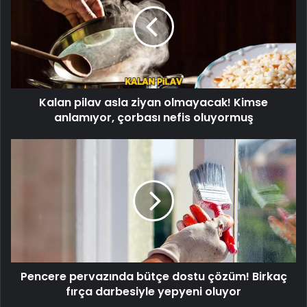
asla
ziyan
olmayacak!
Kimse
anlamıyor,
çorbası
nefis
Kalan pilav asla ziyan olmayacak! Kimse
oluyormuş
anlamıyor, çorbası nefis oluyormuş
Pencere
pervazında
bütçe
dostu
çözüm!
Birkaç
fırça
darbesiyle
yepyeni
Pencere pervazında bütçe dostu çözüm! Birkaç
oluyor
fırça darbesiyle yepyeni oluyor