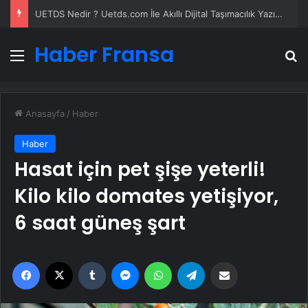
Lastiksanayi.com: 2026 Mobil Kompresör Seçim Rehberi ve Verimlilik Analizi
Haber Fransa
Menü
A
Anasayfa
/
Haber
Haber
Hasat için pet şişe yeterli!
Kilo kilo domates yetişiyor,
6 saat güneş şart
Facebook
X
Tumblr
Messenger
WhatsApp
Telegram
Email'den paylaş