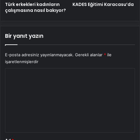
Türk erkekleri kadınların
KADES Eğitimi Karacasu’da
çalışmasına nasıl bakıyor?
Bir yanıt yazın
E-posta adresiniz yayınlanmayacak.
Gerekli alanlar
*
ile
işaretlenmişlerdir
Y
o
r
u
m
*