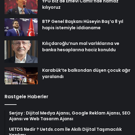
YPG biz de Emevi Camii’nde namaz
kılıyoruz
BTP Genel Başkanı Hüseyin Baş’a 8 yıl
hapis istemiyle iddianame
Kılıçdaroğlu’nun mal varlıklarına ve
banka hesaplarına haciz konuldu
Karabük’te balkondan düşen çocuk ağır
yaralandı
Rastgele Haberler
Serjoy : Dijital Medya Ajansı, Google Reklam Ajansı, SEO
Ajansı ve Web Tasarım Ajansı
UETDS Nedir ? Uetds.com İle Akıllı Dijital Taşımacılık