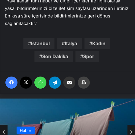
“Yayınlanan tüm haber ve diğer içerikler ile ilgili olarak
yasal bildirimlerinizi bize iletişim sayfası üzerinden iletiniz.
En kısa süre içerisinde bildirimlerinize geri dönüş
sağlanılacaktır.”
İstanbul
İtalya
Kadın
Son Dakika
Spor
Facebook
X
WhatsApp
Telegram
Email'den paylaş
Yaz
Haber