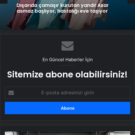
Dışarıda çamaşır kurutan yandı! Asar
asmaz başlıyor, hastalığı eve taşıyor
En Güncel Haberler İçin
Sitemize abone olabilirsiniz!
E-
posta
adresinizi
girin
Başiskele'de