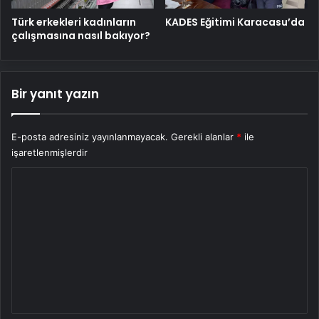
Türk erkekleri kadınların
KADES Eğitimi Karacasu’da
çalışmasına nasıl bakıyor?
Bir yanıt yazın
E-posta adresiniz yayınlanmayacak.
Gerekli alanlar
*
ile
işaretlenmişlerdir
Y
o
r
u
m
*