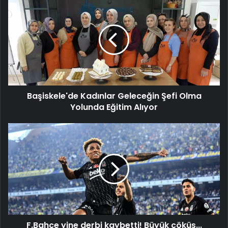
Kadınlar
Geleceğin
Şefi
Olma
Yolunda
Eğitim
Alıyor
Başiskele'de Kadınlar Geleceğin Şefi Olma
Yolunda Eğitim Alıyor
F.Bahçe
yine
derbi
kaybetti!
Büyük
çöküş...
F.Bahçe yine derbi kaybetti! Büyük çöküş...