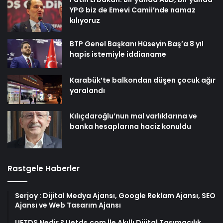
YPG biz de Emevi Camii’nde namaz
kılıyoruz
BTP Genel Başkanı Hüseyin Baş’a 8 yıl
hapis istemiyle iddianame
Karabük’te balkondan düşen çocuk ağır
yaralandı
Kılıçdaroğlu’nun mal varlıklarına ve
banka hesaplarına haciz konuldu
Rastgele Haberler
Serjoy : Dijital Medya Ajansı, Google Reklam Ajansı, SEO
Ajansı ve Web Tasarım Ajansı
UETDS Nedir ? Uetds.com İle Akıllı Dijital Taşımacılık