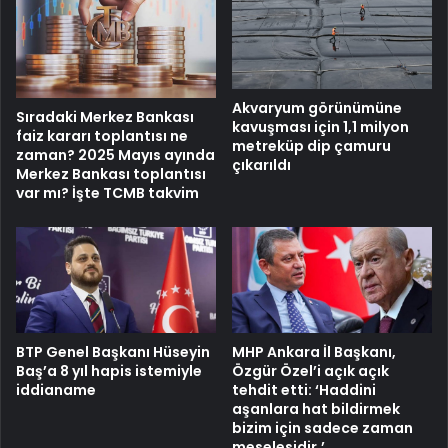
Akvaryum görünümüne
Sıradaki Merkez Bankası
kavuşması için 1,1 milyon
faiz kararı toplantısı ne
metreküp dip çamuru
zaman? 2025 Mayıs ayında
çıkarıldı
Merkez Bankası toplantısı
var mı? İşte TCMB takvim
BTP Genel Başkanı Hüseyin
MHP Ankara İl Başkanı,
Baş’a 8 yıl hapis istemiyle
Özgür Özel’i açık açık
iddianame
tehdit etti: ‘Haddini
aşanlara hat bildirmek
bizim için sadece zaman
meselesidir.’