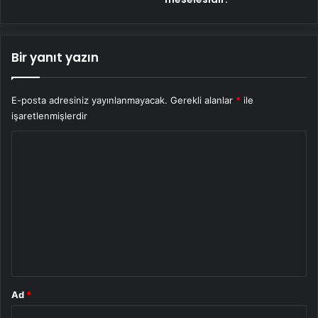
Bir yanıt yazın
E-posta adresiniz yayınlanmayacak.
Gerekli alanlar
*
ile
işaretlenmişlerdir
Y
o
r
u
m
*
Ad
*