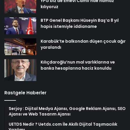
YPG biz de Emevi Camii’nde namaz
kılıyoruz
BTP Genel Başkanı Hüseyin Baş’a 8 yıl
hapis istemiyle iddianame
Karabük’te balkondan düşen çocuk ağır
yaralandı
Kılıçdaroğlu’nun mal varlıklarına ve
banka hesaplarına haciz konuldu
Rastgele Haberler
Serjoy : Dijital Medya Ajansı, Google Reklam Ajansı, SEO
Ajansı ve Web Tasarım Ajansı
UETDS Nedir ? Uetds.com İle Akıllı Dijital Taşımacılık
Yazılımı