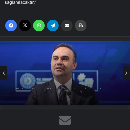
sağlanılacaktır.”
Facebook
X
WhatsApp
Telegram
Email'den paylaş
Yaz
Bakan Kacır: Stratejik yatırımları çok
daha güçlü ve hedef odaklı
destekleyeceğiz