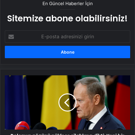
En Güncel Haberler İçin
Sitemize abone olabilirsiniz!
E-
posta
adresinizi
girin
Polonya
gözünü
nükleer
silahlara
dikti:
Yeni
bir
nükleer
güç
yolda