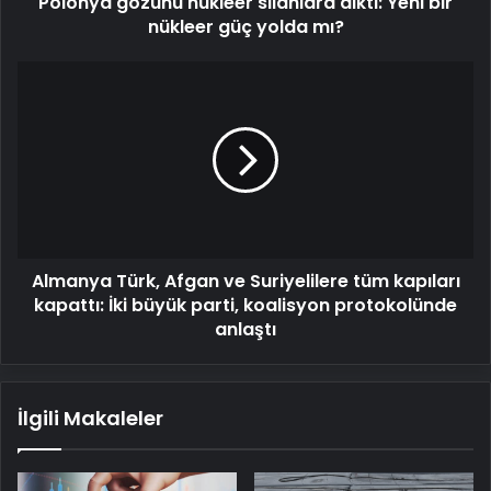
Polonya gözünü nükleer silahlara dikti: Yeni bir
mı?
nükleer güç yolda mı?
Almanya
Türk,
Afgan
ve
Suriyelilere
tüm
kapıları
kapattı:
İki
Almanya Türk, Afgan ve Suriyelilere tüm kapıları
büyük
parti,
kapattı: İki büyük parti, koalisyon protokolünde
koalisyon
anlaştı
protokolünde
anlaştı
İlgili Makaleler