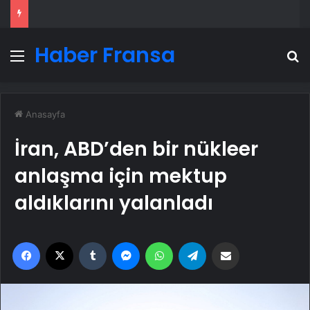
Haber Fransa
Menü
A
Anasayfa
İran, ABD’den bir nükleer
anlaşma için mektup
aldıklarını yalanladı
Facebook
X
Tumblr
Messenger
WhatsApp
Telegram
Email'den paylaş