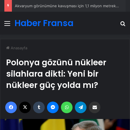
Akvaryum görünümüne kavuşması için 1,1 milyon metreküp dip çamuru çıkarıldı
Haber Fransa
Menü
A
Anasayfa
Polonya gözünü nükleer
silahlara dikti: Yeni bir
nükleer güç yolda mı?
Facebook
X
Tumblr
Messenger
WhatsApp
Telegram
Email'den paylaş