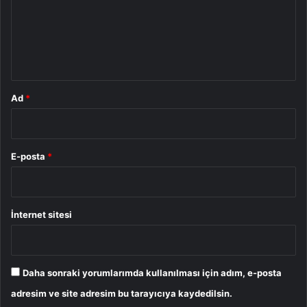
u
m
*
Ad
*
E-posta
*
İnternet sitesi
Daha sonraki yorumlarımda kullanılması için adım, e-posta
adresim ve site adresim bu tarayıcıya kaydedilsin.