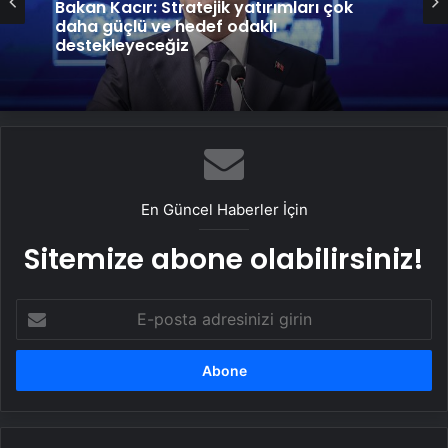
Bakan Kacır: Stratejik yatırımları çok
daha güçlü ve hedef odaklı
destekleyeceğiz
En Güncel Haberler İçin
Sitemize abone olabilirsiniz!
E-
posta
adresinizi
girin