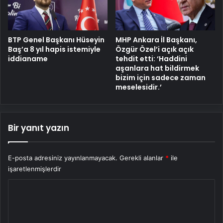
BTP Genel Başkanı Hüseyin
MHP Ankara İl Başkanı,
Baş’a 8 yıl hapis istemiyle
Özgür Özel’i açık açık
iddianame
tehdit etti: ‘Haddini
aşanlara hat bildirmek
bizim için sadece zaman
meselesidir.’
Bir yanıt yazın
E-posta adresiniz yayınlanmayacak.
Gerekli alanlar
*
ile
işaretlenmişlerdir
Y
o
r