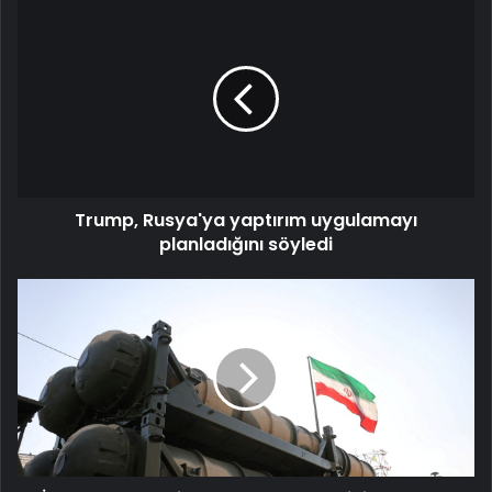
Trump,
Rusya'ya
yaptırım
uygulamayı
planladığını
söyledi
Trump, Rusya'ya yaptırım uygulamayı
planladığını söyledi
İran,
ABD'den
bir
nükleer
anlaşma
için
mektup
aldıklarını
yalanladı