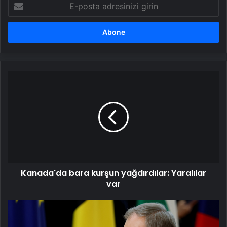
E-
posta
adresinizi
girin
Kanada'da
bara
kurşun
yağdırdılar:
Yaralılar
var
Kanada'da bara kurşun yağdırdılar: Yaralılar
var
Polonya
gözünü
nükleer