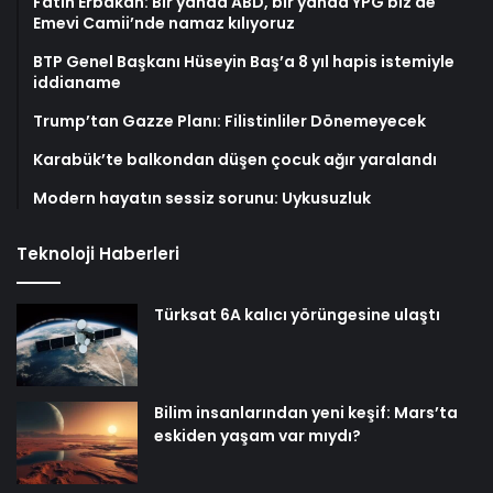
Fatih Erbakan: Bir yanda ABD, bir yanda YPG biz de
Emevi Camii’nde namaz kılıyoruz
BTP Genel Başkanı Hüseyin Baş’a 8 yıl hapis istemiyle
iddianame
Trump’tan Gazze Planı: Filistinliler Dönemeyecek
Karabük’te balkondan düşen çocuk ağır yaralandı
Modern hayatın sessiz sorunu: Uykusuzluk
Teknoloji Haberleri
Türksat 6A kalıcı yörüngesine ulaştı
Bilim insanlarından yeni keşif: Mars’ta
eskiden yaşam var mıydı?