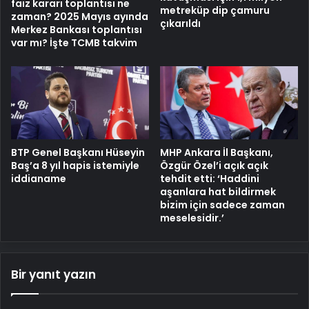
faiz kararı toplantısı ne
metreküp dip çamuru
zaman? 2025 Mayıs ayında
çıkarıldı
Merkez Bankası toplantısı
var mı? İşte TCMB takvim
BTP Genel Başkanı Hüseyin
MHP Ankara İl Başkanı,
Baş’a 8 yıl hapis istemiyle
Özgür Özel’i açık açık
iddianame
tehdit etti: ‘Haddini
aşanlara hat bildirmek
bizim için sadece zaman
meselesidir.’
Bir yanıt yazın