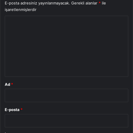
E-posta adresiniz yayınlanmayacak.
Gerekli alanlar
*
ile
işaretlenmişlerdir
Y
o
r
u
m
*
Ad
*
E-posta
*