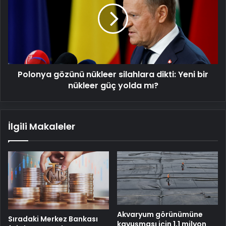
silahlara
dikti:
Yeni
bir
nükleer
güç
Polonya gözünü nükleer silahlara dikti: Yeni bir
yolda
mı?
nükleer güç yolda mı?
İlgili Makaleler
Akvaryum görünümüne
Sıradaki Merkez Bankası
kavuşması için 1,1 milyon